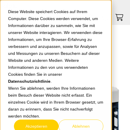
Springe zu Hauptinhalt
Springe zum Header
Springe zum Footer
0
0
Diese Website speichert Cookies auf Ihrem
Computer. Diese Cookies werden verwendet, um
Informationen darüber zu sammeln, wie Sie mit
unserer Website interagieren. Wir verwenden diese
Kleinverteiler FR/AP Ecology
Informationen, um Ihre Browser-Erfahrung zu
verbessern und anzupassen, sowie für Analysen
und Messungen zu unseren Besuchern auf dieser
zurück zur Übersicht
Website und anderen Medien. Weitere
Informationen zu den von uns verwendeten
Cookies finden Sie in unserer
Datenschutzrichtlinie
.
Wenn Sie ablehnen, werden Ihre Informationen
beim Besuch dieser Website nicht erfasst. Ein
einzelnes Cookie wird in Ihrem Browser gesetzt, um
daran zu erinnern, dass Sie nicht nachverfolgt
werden möchten.
Akzeptieren
Ablehnen