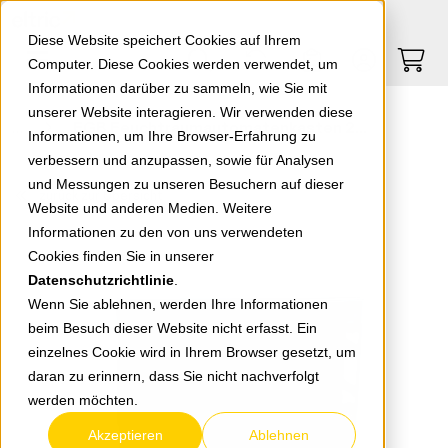
Springe zu Hauptinhalt
Springe zum Header
Springe zum Footer
0
0
Diese Website speichert Cookies auf Ihrem
Computer. Diese Cookies werden verwendet, um
Informationen darüber zu sammeln, wie Sie mit
unserer Website interagieren. Wir verwenden diese
EGB Feuchtraumautomatenkasten 2x12 CDN24PT/RR/EL CDN24PT/EL
Informationen, um Ihre Browser-Erfahrung zu
verbessern und anzupassen, sowie für Analysen
und Messungen zu unseren Besuchern auf dieser
zurück zur Übersicht
Website und anderen Medien. Weitere
Informationen zu den von uns verwendeten
Cookies finden Sie in unserer
Datenschutzrichtlinie
.
Wenn Sie ablehnen, werden Ihre Informationen
beim Besuch dieser Website nicht erfasst. Ein
einzelnes Cookie wird in Ihrem Browser gesetzt, um
daran zu erinnern, dass Sie nicht nachverfolgt
werden möchten.
Akzeptieren
Ablehnen