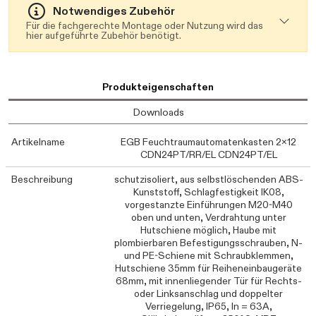
Notwendiges Zubehör
Für die fachgerechte Montage oder Nutzung wird das
hier aufgeführte Zubehör benötigt.
Produkteigenschaften
Downloads
Artikelname
EGB Feuchtraumautomatenkasten 2x12
CDN24PT/RR/EL CDN24PT/EL
Beschreibung
schutzisoliert, aus selbstlöschenden ABS-
Kunststoff, Schlagfestigkeit IK08,
vorgestanzte Einführungen M20-M40
oben und unten, Verdrahtung unter
Hutschiene möglich, Haube mit
plombierbaren Befestigungsschrauben, N-
und PE-Schiene mit Schraubklemmen,
Hutschiene 35mm für Reiheneinbaugeräte
68mm, mit innenliegender Tür für Rechts-
oder Linksanschlag und doppelter
Verriegelung, IP65, In = 63A,