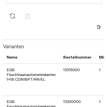
Daten werden 
Varianten
Name
Bestellnummer
Min.
EGB
13315000
1
Feuchtraumautomatenkasten
1x18 CDN18PT/RR/EL
EGB
13320000
1
Feuchtraumautomatenkasten