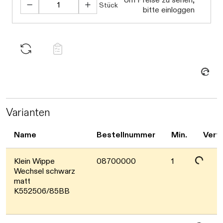
Stück
bitte einloggen
Daten werden geladen. Bitte warten...
Varianten
Name
Bestellnummer
Min.
Verf
Daten werden geladen. Bitte warten...
Klein Wippe
08700000
1
Wechsel schwarz
matt
K552506/85BB