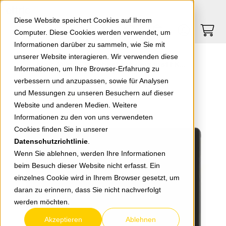
Springe zu Hauptinhalt
Springe zum Header
Springe zum Footer
0
0
Diese Website speichert Cookies auf Ihrem
Computer. Diese Cookies werden verwendet, um
Informationen darüber zu sammeln, wie Sie mit
unserer Website interagieren. Wir verwenden diese
Klein Wippe Wechsel schwarz matt K552506/85BB
Informationen, um Ihre Browser-Erfahrung zu
verbessern und anzupassen, sowie für Analysen
und Messungen zu unseren Besuchern auf dieser
zurück zur Übersicht
Website und anderen Medien. Weitere
Informationen zu den von uns verwendeten
Cookies finden Sie in unserer
Datenschutzrichtlinie
.
Wenn Sie ablehnen, werden Ihre Informationen
beim Besuch dieser Website nicht erfasst. Ein
einzelnes Cookie wird in Ihrem Browser gesetzt, um
daran zu erinnern, dass Sie nicht nachverfolgt
werden möchten.
Akzeptieren
Ablehnen