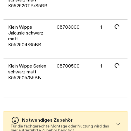
K552520TR/85BB
Daten werden geladen. Bitte warten...
Klein Wippe
08703000
1
Jalousie schwarz
matt
K552504/85BB
Daten werden geladen. Bitte warten...
Klein Wippe Serien
08700500
1
schwarz matt
K552505/85BB
Notwendiges Zubehör
Für die fachgerechte Montage oder Nutzung wird das
hier aufgeführte Zubehör benötigt.