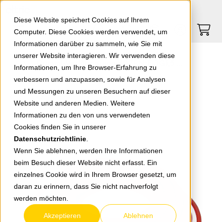
Springe zu Hauptinhalt
Springe zum Header
Springe zum Footer
0
0
Diese Website speichert Cookies auf Ihrem
Computer. Diese Cookies werden verwendet, um
Informationen darüber zu sammeln, wie Sie mit
unserer Website interagieren. Wir verwenden diese
Gummi-Verlängerung H07RN-F 3G1,5 rot 25m
Informationen, um Ihre Browser-Erfahrung zu
verbessern und anzupassen, sowie für Analysen
und Messungen zu unseren Besuchern auf dieser
zurück zur Übersicht
Website und anderen Medien. Weitere
Informationen zu den von uns verwendeten
Cookies finden Sie in unserer
Datenschutzrichtlinie
.
Wenn Sie ablehnen, werden Ihre Informationen
beim Besuch dieser Website nicht erfasst. Ein
einzelnes Cookie wird in Ihrem Browser gesetzt, um
daran zu erinnern, dass Sie nicht nachverfolgt
werden möchten.
Akzeptieren
Ablehnen