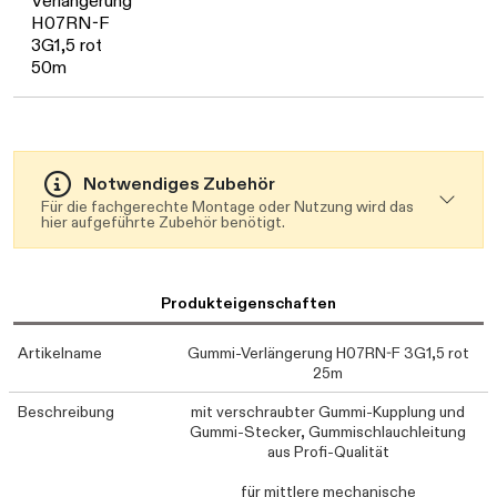
Daten werden geladen. Bitte warten...
Verlängerung
H07RN-F
3G1,5 rot
50m
Notwendiges Zubehör
Für die fachgerechte Montage oder Nutzung wird das
hier aufgeführte Zubehör benötigt.
Produkteigenschaften
Artikelname
Gummi-Verlängerung H07RN-F 3G1,5 rot
25m
Beschreibung
mit verschraubter Gummi-Kupplung und
Gummi-Stecker, Gummischlauchleitung
aus Profi-Qualität
für mittlere mechanische