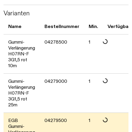
Varianten
Daten werden gelade
Name
Bestellnummer
Min.
Verfügbark
Gummi-
04278500
1
Verlängerung
H07RN-F
Daten werden gelade
3G1,5 rot
10m
Gummi-
04279000
1
Verlängerung
H07RN-F
Daten werden gelade
3G1,5 rot
25m
EGB
04279500
1
Gummi-