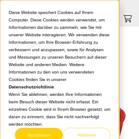
Springe zu Hauptinhalt
Springe zum Header
Springe zum Footer
0
0
Diese Website speichert Cookies auf Ihrem
Computer. Diese Cookies werden verwendet, um
Informationen darüber zu sammeln, wie Sie mit
unserer Website interagieren. Wir verwenden diese
EGB Gummi-Verlängerung H07RN-F 3G1,5 rot 50m
Informationen, um Ihre Browser-Erfahrung zu
verbessern und anzupassen, sowie für Analysen
und Messungen zu unseren Besuchern auf dieser
zurück zur Übersicht
Website und anderen Medien. Weitere
Informationen zu den von uns verwendeten
Cookies finden Sie in unserer
Datenschutzrichtlinie
.
Wenn Sie ablehnen, werden Ihre Informationen
beim Besuch dieser Website nicht erfasst. Ein
einzelnes Cookie wird in Ihrem Browser gesetzt, um
daran zu erinnern, dass Sie nicht nachverfolgt
werden möchten.
Akzeptieren
Ablehnen