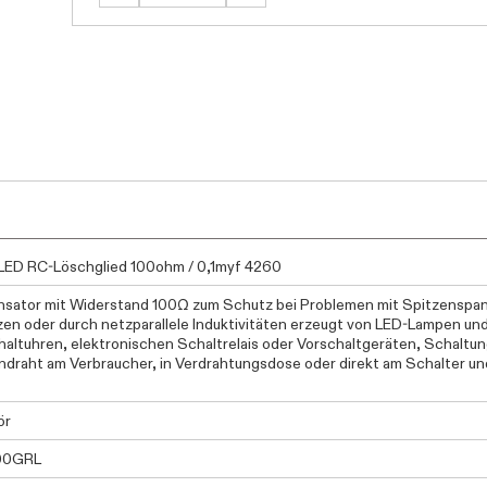
ED RC-Löschglied 100ohm / 0,1myf 4260
sator mit Widerstand 100Ω zum Schutz bei Problemen mit Spitzenspa
en oder durch netzparallele Induktivitäten erzeugt von LED-Lampen u
haltuhren, elektronischen Schaltrelais oder Vorschaltgeräten, Schaltun
draht am Verbraucher, in Verdrahtungsdose oder direkt am Schalter un
ör
00GRL