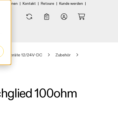
|
|
|
|
rtner:innen
Kontakt
Retoure
Kunde werden
0
0
euergeräte 12/24V-DC
Zubehör
hglied 100ohm