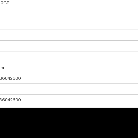
00GRL
hm
36042600
36042600
tric