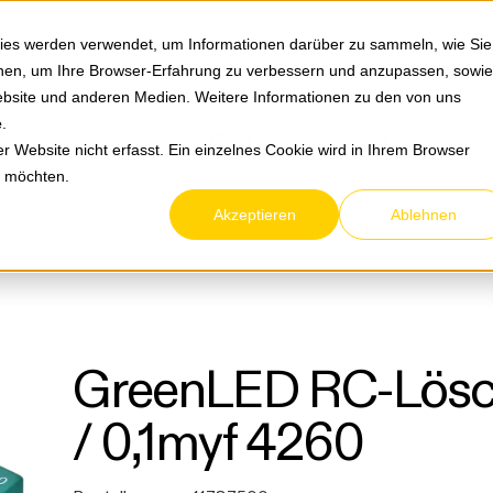
Springe zum Hauptmenu
Springe zur Suche
|
Direktbestellung
Ihre Ansprechpa
ies werden verwendet, um Informationen darüber zu sammeln, wie Sie
ionen, um Ihre Browser-Erfahrung zu verbessern und anzupassen, sowie
bsite und anderen Medien. Weitere Informationen zu den von uns
e
.
Service & Retouren
Karriere
Über eltric
 Website nicht erfasst. Ein einzelnes Cookie wird in Ihrem Browser
n möchten.
Akzeptieren
Ablehnen
hnische Leuchten
Betriebs-/ Steuergeräte
LED-St
GreenLED RC-Lösc
/ 0,1myf 4260