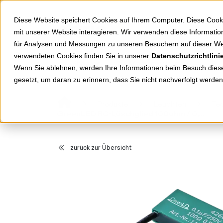
Springe zu Hauptinhalt
Springe zum Header
Springe zum Footer
Diese Website speichert Cookies auf Ihrem Computer. Diese Cook
mit unserer Website interagieren. Wir verwenden diese Informat
für Analysen und Messungen zu unseren Besuchern auf dieser We
verwendeten Cookies finden Sie in unserer
Datenschutzrichtlini
Shop
Markenwelten
Wenn Sie ablehnen, werden Ihre Informationen beim Besuch dieser
gesetzt, um daran zu erinnern, dass Sie nicht nachverfolgt werde
Produkte
Leuchten
Tec
GreenLED RC-Löschglied 100ohm / 0,1myf 4260
zurück zur Übersicht