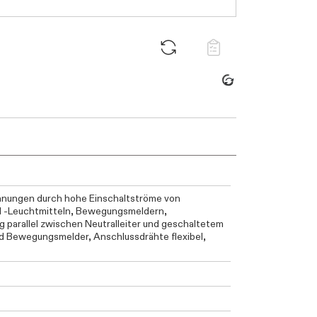
Daten werden geladen. Bitte warten...
nnungen durch hohe Einschaltströme von
nd -Leuchtmitteln, Bewegungsmeldern,
g parallel zwischen Neutralleiter und geschaltetem
d Bewegungsmelder, Anschlussdrähte flexibel,