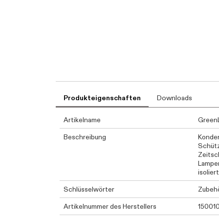
Produkteigenschaften
Downloads
Artikelname
GreenL
Beschreibung
Konden
Schütz
Zeitsc
Lampen
isoliert
Schlüsselwörter
Zubeh
Artikelnummer des Herstellers
15001