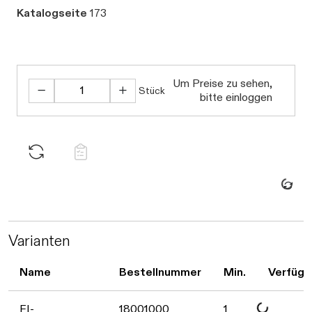
Katalogseite
173
Um Preise zu sehen,
Stück
bitte einloggen
Daten werden geladen. Bitte warten...
Varianten
Name
Bestellnummer
Min.
Verfügb
FI-
18001000
1