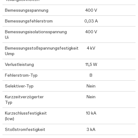
Bemessungsspannung
400 V
Bemessungsfehlerstrom
0,03 A
Bemessungsisolationsspannung
400 V
Ui
Bemessungsstoßspannungsfestigkeit
4 kV
Uimp
Verlustleistung
11,5 W
Fehlerstrom-Typ
B
Selektiver-Typ
Nein
Kurzzeitverzögerter
Nein
Typ
Kurzschlussfestigkeit
10 kA
(Icw)
Stoßstromfestigkeit
3 kA