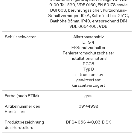
0100 Teil 530, VDE 0160, EN 50178 sowie
BGI 608, berührungssicher, Kurzschluss-
Schaltvermögen 10kA, Kältefest bis -25°C,
Bauhöhe 85mm, IP40, entsprechend DIN
VDE 0664-100,
VDE
Schlüsselwörter
Allstromsensitiv
DFS 4
FI-Schutzschalter
Fehlerstromschutzschalter
Installationsmaterial
RCCB
Typ B
allstromsensitiv
gewitterfest
kurzzeitverzögert
Farbe (nach ETIM)
grau
Artikelnummer des
09144998
Herstellers
Produktbezeichnung
DFS4 063-4/0,03-B SK
des Herstellers