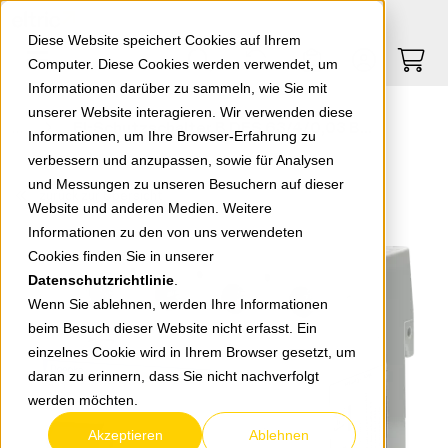
Springe zu Hauptinhalt
Springe zum Header
Springe zum Footer
0
0
Diese Website speichert Cookies auf Ihrem
Computer. Diese Cookies werden verwendet, um
Informationen darüber zu sammeln, wie Sie mit
unserer Website interagieren. Wir verwenden diese
FI-Schutzschalter B DFS 63/4/0,03 B SK * Allstromsensitiv *
Informationen, um Ihre Browser-Erfahrung zu
verbessern und anzupassen, sowie für Analysen
und Messungen zu unseren Besuchern auf dieser
zurück zur Übersicht
Website und anderen Medien. Weitere
Informationen zu den von uns verwendeten
Cookies finden Sie in unserer
Datenschutzrichtlinie
.
Wenn Sie ablehnen, werden Ihre Informationen
beim Besuch dieser Website nicht erfasst. Ein
einzelnes Cookie wird in Ihrem Browser gesetzt, um
daran zu erinnern, dass Sie nicht nachverfolgt
werden möchten.
Akzeptieren
Ablehnen