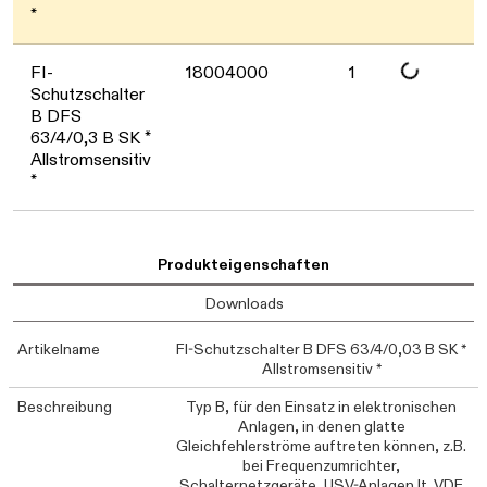
*
Daten werden geladen. Bitte warten...
FI-
18004000
1
Schutzschalter
B DFS
63/4/0,3 B SK *
Allstromsensitiv
*
Produkteigenschaften
Downloads
Artikelname
FI-Schutzschalter B DFS 63/4/0,03 B SK *
Allstromsensitiv *
Beschreibung
Typ B, für den Einsatz in elektronischen
Anlagen, in denen glatte
Gleichfehlerströme auftreten können, z.B.
bei Frequenzumrichter,
Schalternetzgeräte, USV-Anlagen lt. VDE