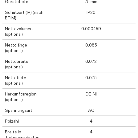
Gerätetiefe
75 mm
Schutzart (IP) (nach
IP20
ETIM)
Nettovolumen
0.000459
(optional)
Nettolänge
0.085
(optional)
Nettobreite
0.072
(optional)
Nettotiefe
0.075
(optional)
Herkunftsregion
DE-NI
(optional)
Spannungsart
AC
Polzahl
4
Breite in
4
Teilungseinheiten