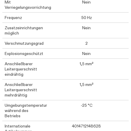
Mit
Nein
Verriegelungsvorrichtung
Frequenz
50 Hz
Zusatzeinrichtungen
Nein
möglich
Verschmutzungsgrad
2
Explosionsgeschützt
Nein
Anschließbarer
1,5 mm²
Leiterquerschnitt
eindrähtig
Anschließbarer
1,5 mm²
Leiterquerschnitt
mehrdrähtig
Umgebungstemperatur
-25 °C
während des
Betriebs
Internationale
4014712148628