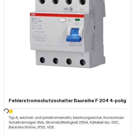
Fehlerstromschutzschalter Baureihe F 204 4-polig
warten...
Typ A, wechsel- und pulsstromsensitiv, berührungssicher, Kurzschluss-
Schaltvermögen 6kA, Stromstoßfestigkeit 250A, Kältefest bis -25C,
Bauhöhe 90mm, IP20, VDE