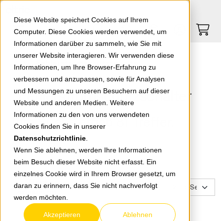
Springe zu Hauptinhalt
Springe zum Header
Springe zum Footer
0
0
Diese Website speichert Cookies auf Ihrem
Computer. Diese Cookies werden verwendet, um
Informationen darüber zu sammeln, wie Sie mit
unserer Website interagieren. Wir verwenden diese
Fehlerstromschutzschalter
Informationen, um Ihre Browser-Erfahrung zu
verbessern und anzupassen, sowie für Analysen
Fehlerstromschutzschalter
und Messungen zu unseren Besuchern auf dieser
Website und anderen Medien. Weitere
Informationen zu den von uns verwendeten
Ihre Suche ergab 81 Treffer.
Cookies finden Sie in unserer
Datenschutzrichtlinie
.
Wenn Sie ablehnen, werden Ihre Informationen
zurück zur Übersicht
beim Besuch dieser Website nicht erfasst. Ein
einzelnes Cookie wird in Ihrem Browser gesetzt, um
Filter
daran zu erinnern, dass Sie nicht nachverfolgt
zurücksetzen
werden möchten.
Akzeptieren
Ablehnen