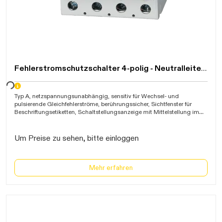
Fehlerstromschutzschalter 4-polig - Neutralleiterklemme rechts
warten...
Typ A, netzspannungsunabhängig, sensitiv für Wechsel- und
pulsierende Gleichfehlerströme, berührungssicher, Sichtfenster für
Beschriftungsetiketten, Schaltstellungsanzeige mit Mittelstellung im
Fehlerfall, Stromstoßfestigkeit >1kA, Kältefest bis -25C, Kurzschluss-
Schaltvermögen 10kA, beidseitige Doppelklemme bis 50mm≤,
Bauhöhe 85mm, IP20, VDE
Um Preise zu sehen, bitte einloggen
Mehr erfahren