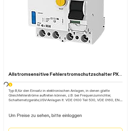
Allstromsensitive Fehlerstromschutzschalter PXF-B
warten...
Typ B,für den Einsatz in elektronischen Anlagen, in denen glatte
Gleichfehlerströme auftreten können, z.B. bei Frequenzumrichter,
Schalternetzgeräte,USV-Anlagen lt. VDE 0100 Teil 530, VDE 0160, EN
50178 sowie BGI 608, berührungssicher, Kontaktstellungsanzeige
grün/rot, Kurzschluss-Schaltvermögen 10kA, Temperaturbereich -25C
bis +40C, Tiefe 60mm, IP40,VDE
Um Preise zu sehen, bitte einloggen