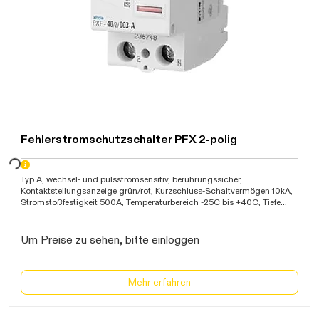
Fehlerstromschutzschalter PFX 2-polig
warten...
Typ A, wechsel- und pulsstromsensitiv, berührungssicher,
Kontaktstellungsanzeige grün/rot, Kurzschluss-Schaltvermögen 10kA,
Stromstoßfestigkeit 500A, Temperaturbereich -25C bis +40C, Tiefe
60mm, IP40,VDE
Um Preise zu sehen, bitte einloggen
Mehr erfahren