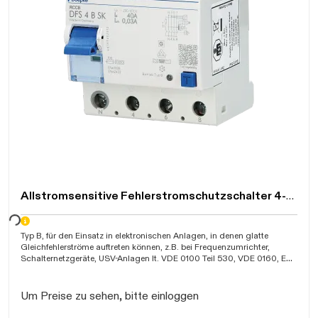
Allstromsensitive Fehlerstromschutzschalter 4-polig
warten...
Typ B, für den Einsatz in elektronischen Anlagen, in denen glatte
Gleichfehlerströme auftreten können, z.B. bei Frequenzumrichter,
Schalternetzgeräte, USV-Anlagen lt. VDE 0100 Teil 530, VDE 0160, EN
50178 sowie BGI 608, berührungssicher, Kurzschluss-Schaltvermögen
10kA, Kältefest bis -25C, Bauhöhe 85mm, IP40, entsprechend DIN VDE
0664-100, VDE
Um Preise zu sehen, bitte einloggen