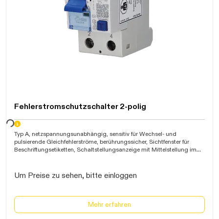
Fehlerstromschutzschalter 2-polig
warten...
Typ A, netzspannungsunabhängig, sensitiv für Wechsel- und
pulsierende Gleichfehlerströme, berührungssicher, Sichtfenster für
Beschriftungsetiketten, Schaltstellungsanzeige mit Mittelstellung im
Fehlerfall, Stromstoßfestigkeit >1kA, Kältefest bis -25C, Kurzschluss-
Schaltvermögen 10kA, beidseitige Doppelklemme bis 50mm≤,
Bauhöhe 85mm, IP20, VDE
Um Preise zu sehen, bitte einloggen
Mehr erfahren