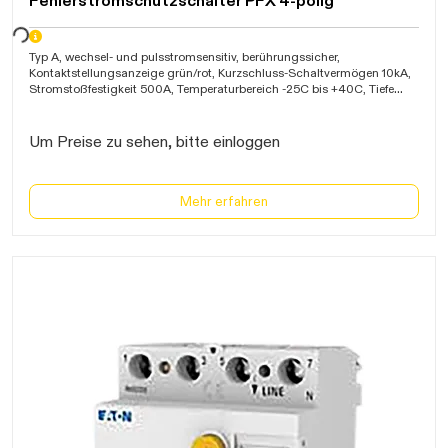
Fehlerstromschutzschalter PFX 4-polig
warten...
Typ A, wechsel- und pulsstromsensitiv, berührungssicher,
Kontaktstellungsanzeige grün/rot, Kurzschluss-Schaltvermögen 10kA,
Stromstoßfestigkeit 500A, Temperaturbereich -25C bis +40C, Tiefe
60mm, IP40,VDE
Um Preise zu sehen, bitte einloggen
Mehr erfahren