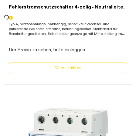
Fehlerstromschutzschalter 4-polig - Neutralleiterklemme links
warten...
Typ A, netzspannungsunabhängig, sensitiv für Wechsel- und
pulsierende Gleichfehlerströme, berührungssicher, Sichtfenster für
Beschriftungsetiketten, Schaltstellungsanzeige mit Mittelstellung im
Fehlerfall, Stromstoßfestigkeit >1kA, Kältefest bis -25C, Kurzschluss-
Schaltvermögen 10kA, beidseitige Doppelklemme bis 50mm≤,
Bauhöhe 85mm, IP20, VDE
Um Preise zu sehen, bitte einloggen
Mehr erfahren