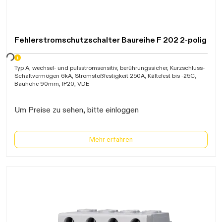
Fehlerstromschutzschalter Baureihe F 202 2-polig
warten...
Typ A, wechsel- und pulsstromsensitiv, berührungssicher, Kurzschluss-
Schaltvermögen 6kA, Stromstoßfestigkeit 250A, Kältefest bis -25C,
Bauhöhe 90mm, IP20, VDE
Um Preise zu sehen, bitte einloggen
Mehr erfahren