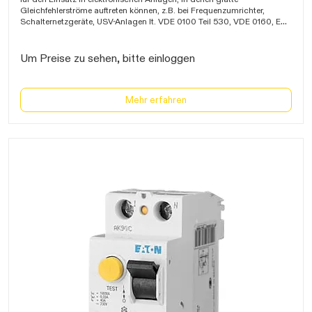
warten...
Gleichfehlerströme auftreten können, z.B. bei Frequenzumrichter,
Schalternetzgeräte, USV-Anlagen lt. VDE 0100 Teil 530, VDE 0160, EN
50178 sowie BGI 608, berührungssicher, kurzzeitverzögert,
Kurzschluss-Schaltvermögen 10kA, Bauhöhe 90mm, IP20,
entsprechend DIN VDE 0664-100, VDE
Um Preise zu sehen, bitte einloggen
Mehr erfahren