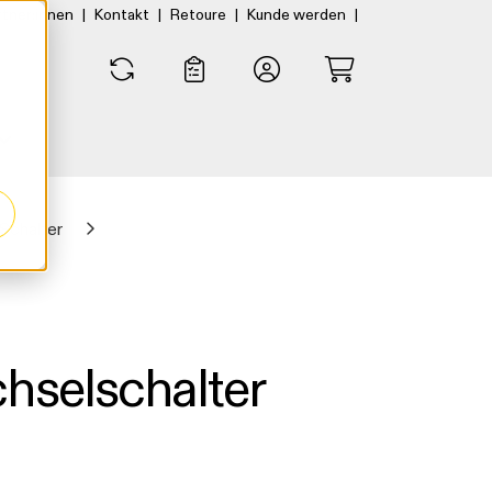
|
|
|
|
rtner:innen
Kontakt
Retoure
Kunde werden
0
0
Schalter
hselschalter