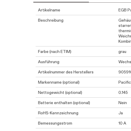
Artikelname
EGB Pa
Beschreibung
Gehäus
starre
thermi
Weichm
Kombin
Farbe (nach ETIM)
grau
Ausführung
Wechs
Artikelnummer des Herstellers
90591
Markenname (optional)
Pacific
Nettogewicht (optional)
0.145
Batterie enthalten (optional)
Nein
RoHS-Kennzeichnung
Ja
Bemessungsstrom
10 A