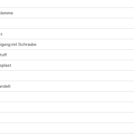
klemme
tz
igung mit Schraube
toff
oplast
andelt