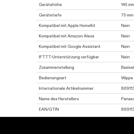
Gerätehöhe
145 m
Gerätetiefe
75 mm
Kompatibel mit Apple HomeKit
Nein
Kompatibel mit Amazon Alexa
Nein
Kompatibel mit Google Assistant
Nein
IFTTT-Unterstützung verfügbar
Nein
Zusammenstellung
Basise
Bedienungsart
Wippe
Internationale Artikelnummer
86911
Name des Herstellers
Panas
EAN/GTIN
86911