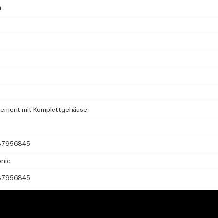
m
lement mit Komplettgehäuse
37956845
onic
37956845