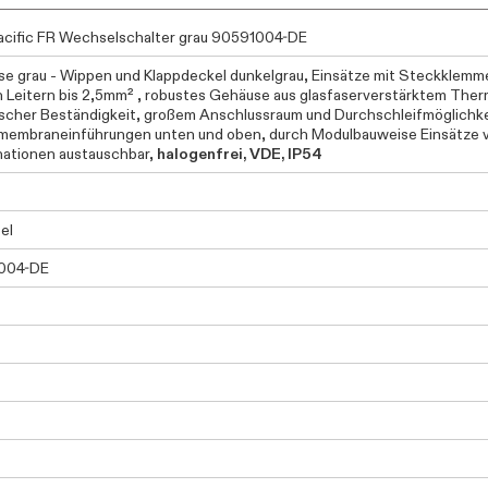
cific FR Wechselschalter grau 90591004-DE
e grau - Wippen und Klappdeckel dunkelgrau, Einsätze mit Steckklemm
n Leitern bis 2,5mm² , robustes Gehäuse aus glasfaserverstärktem Ther
scher Beständigkeit, großem Anschlussraum und Durchschleifmöglichk
embraneinführungen unten und oben, durch Modulbauweise Einsätze 
ationen austauschbar,
halogenfrei, VDE, IP54
el
004-DE