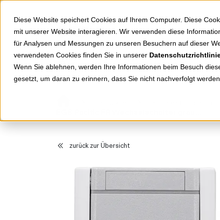
Springe zu Hauptinhalt
Springe zum Header
Springe zum Footer
Diese Website speichert Cookies auf Ihrem Computer. Diese Cook
mit unserer Website interagieren. Wir verwenden diese Informat
für Analysen und Messungen zu unseren Besuchern auf dieser We
verwendeten Cookies finden Sie in unserer
Datenschutzrichtlini
Shop
Markenwelten
Wenn Sie ablehnen, werden Ihre Informationen beim Besuch dieser
gesetzt, um daran zu erinnern, dass Sie nicht nachverfolgt werde
Produkte
Schalterprogramm
EGB Pacific FR Wechselschalter grau 90591004-DE
zurück zur Übersicht