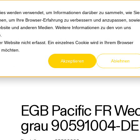
Springe zum Hauptmenu
Springe zur Suche
|
Direktbestellung
Ihre Ansprechpa
ies werden verwendet, um Informationen darüber zu sammeln, wie Sie
ionen, um Ihre Browser-Erfahrung zu verbessern und anzupassen, sowie
bsite und anderen Medien. Weitere Informationen zu den von uns
e
.
Service & Retouren
Karriere
Über eltric
 Website nicht erfasst. Ein einzelnes Cookie wird in Ihrem Browser
n möchten.
Akzeptieren
Ablehnen
EGB
Feuchtraum AP-Programm Pacific grau
EGB Pacific FR Wec
grau 90591004-DE