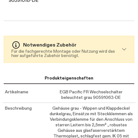
Daten werden geladen. Bitte warten...
90591018-DE
Notwendiges Zubehör
Für die fachgerechte Montage oder Nutzung wird das
hier aufgeführte Zubehör benötigt.
Produkteigenschaften
Artikelname
EGB Pacific FR Wechselschalter
beleuchtet grau 90591063-DE
Beschreibung
Gehäuse grau - Wippen und Klappdeckel
dunkelgrau, Einsätze mit Steckklemmen als
Verbindungsklemme für den Anschluss von
starren Leitern bis 2,5mm² , robustes
Gehäuse aus glasfaserverstärktem
Thermoplast, schlagfest gem. IK 05 mit