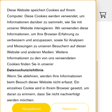
Springe zu Hauptinhalt
Springe zum Header
Springe zum Footer
0
0
Diese Website speichert Cookies auf Ihrem
Computer. Diese Cookies werden verwendet, um
Informationen darüber zu sammeln, wie Sie mit
unserer Website interagieren. Wir verwenden diese
EGB Pacific FR Wechselschalter beleuchtet grau 90591063-DE
Informationen, um Ihre Browser-Erfahrung zu
verbessern und anzupassen, sowie für Analysen
und Messungen zu unseren Besuchern auf dieser
zurück zur Übersicht
Website und anderen Medien. Weitere
Informationen zu den von uns verwendeten
Cookies finden Sie in unserer
Datenschutzrichtlinie
.
Wenn Sie ablehnen, werden Ihre Informationen
beim Besuch dieser Website nicht erfasst. Ein
einzelnes Cookie wird in Ihrem Browser gesetzt, um
daran zu erinnern, dass Sie nicht nachverfolgt
werden möchten.
Akzeptieren
Ablehnen