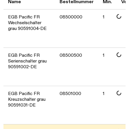
Name
Bestellnummer
Min.
Ver
Daten werden geladen. Bitte warten...
EGB Pacific FR
08500000
1
Wechselschalter
grau 90591004-DE
Daten werden geladen. Bitte warten...
EGB Pacific FR
08500500
1
Serienschalter grau
90591002-DE
Daten werden geladen. Bitte warten...
EGB Pacific FR
08501000
1
Kreuzschalter grau
90591031-DE