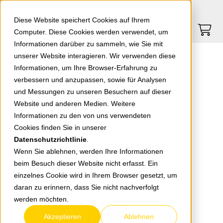
Springe zu Hauptinhalt
Springe zum Header
Springe zum Footer
0
0
Diese Website speichert Cookies auf Ihrem
Computer. Diese Cookies werden verwendet, um
Informationen darüber zu sammeln, wie Sie mit
unserer Website interagieren. Wir verwenden diese
EGB Pacific FR Schuko-Steckdose abschließbar Schließung 7 grau 90591047-DE
Informationen, um Ihre Browser-Erfahrung zu
verbessern und anzupassen, sowie für Analysen
und Messungen zu unseren Besuchern auf dieser
zurück zur Übersicht
Website und anderen Medien. Weitere
Informationen zu den von uns verwendeten
Cookies finden Sie in unserer
Datenschutzrichtlinie
.
Wenn Sie ablehnen, werden Ihre Informationen
beim Besuch dieser Website nicht erfasst. Ein
einzelnes Cookie wird in Ihrem Browser gesetzt, um
daran zu erinnern, dass Sie nicht nachverfolgt
werden möchten.
Akzeptieren
Ablehnen