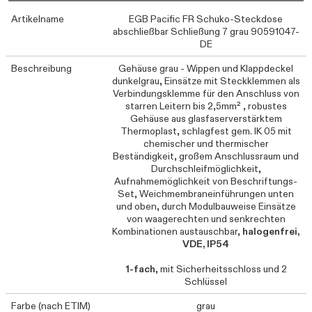
Artikelname
EGB Pacific FR Schuko-Steckdose
abschließbar Schließung 7 grau 90591047-
DE
Beschreibung
Gehäuse grau - Wippen und Klappdeckel
dunkelgrau, Einsätze mit Steckklemmen als
Verbindungsklemme für den Anschluss von
starren Leitern bis 2,5mm² , robustes
Gehäuse aus glasfaserverstärktem
Thermoplast, schlagfest gem. IK 05 mit
chemischer und thermischer
Beständigkeit, großem Anschlussraum und
Durchschleifmöglichkeit,
Aufnahmemöglichkeit von Beschriftungs-
Set, Weichmembraneinführungen unten
und oben, durch Modulbauweise Einsätze
von waagerechten und senkrechten
Kombinationen austauschbar,
halogenfrei,
VDE, IP54
1-fach
, mit Sicherheitsschloss und 2
Schlüssel
Farbe (nach ETIM)
grau