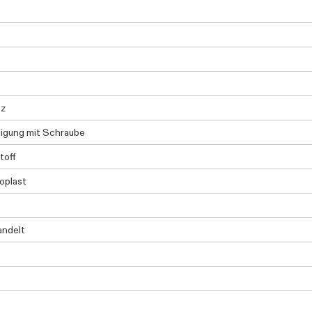
tz
igung mit Schraube
toff
oplast
andelt