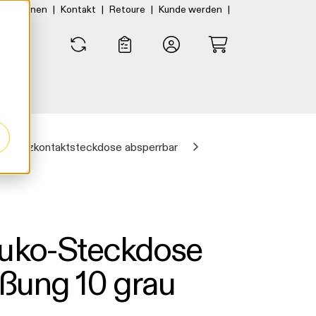
|
|
|
|
rtner:innen
Kontakt
Retoure
Kunde werden
0
0
Schutzkontaktsteckdose absperrbar
huko-Steckdose
eßung 10 grau