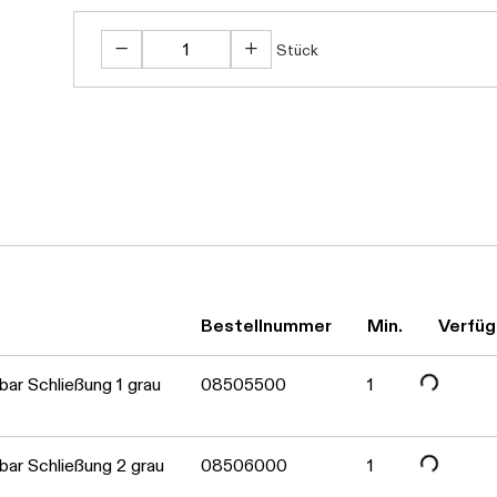
Stück
Bestellnummer
Min.
Verfüg
Daten werden geladen. Bitte warten...
ar Schließung 1 grau
08505500
1
ar Schließung 2 grau
08506000
1