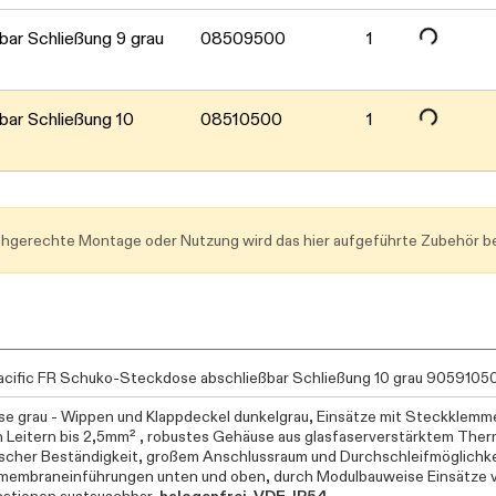
Daten werden geladen. Bitte warten...
Daten werden geladen. Bitte warten...
ar Schließung 9 grau
08509500
1
Daten werden geladen. Bitte warten...
ar Schließung 10
08510500
1
achgerechte Montage oder Nutzung wird das hier aufgeführte Zubehör be
cific FR Schuko-Steckdose abschließbar Schließung 10 grau 9059105
e grau - Wippen und Klappdeckel dunkelgrau, Einsätze mit Steckklemm
n Leitern bis 2,5mm² , robustes Gehäuse aus glasfaserverstärktem Ther
scher Beständigkeit, großem Anschlussraum und Durchschleifmöglichk
embraneinführungen unten und oben, durch Modulbauweise Einsätze 