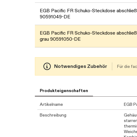
EGB Pacific FR Schuko-Steckdose abschließb
90591049-DE
EGB Pacific FR Schuko-Steckdose abschließb
grau 90591050-DE
Notwendiges Zubehör
Für die f
Produkteigenschaften
Artikelname
EGB Pa
Beschreibung
Gehäus
starre
thermi
Weichm