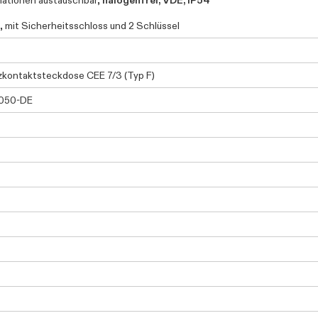
ationen austauschbar,
halogenfrei, VDE, IP54
, mit Sicherheitsschloss und 2 Schlüssel
kontaktsteckdose CEE 7/3 (Typ F)
050-DE