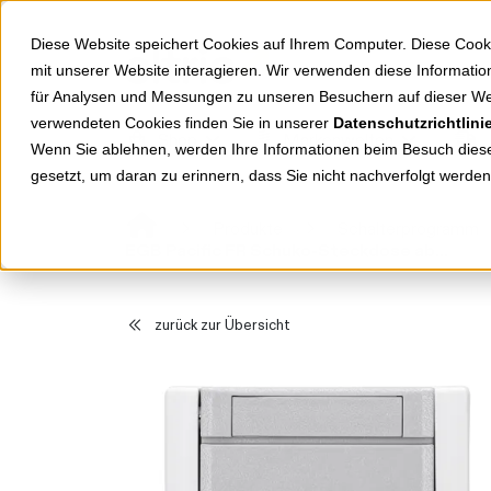
Springe zu Hauptinhalt
Springe zum Header
Springe zum Footer
Diese Website speichert Cookies auf Ihrem Computer. Diese Cook
mit unserer Website interagieren. Wir verwenden diese Informat
für Analysen und Messungen zu unseren Besuchern auf dieser We
verwendeten Cookies finden Sie in unserer
Datenschutzrichtlini
Shop
Markenwelten
Wenn Sie ablehnen, werden Ihre Informationen beim Besuch dieser
gesetzt, um daran zu erinnern, dass Sie nicht nachverfolgt werde
Produkte
Schalterprogramm
EGB Pacific FR Schuko-Steckdose abschließbar Schließung 10 grau 90591050-DE
zurück zur Übersicht