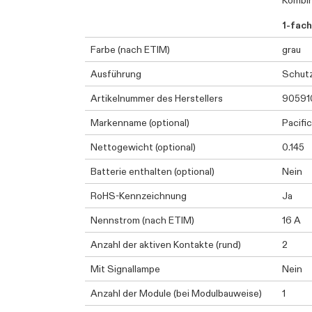
Kombin
1-fach
Farbe (nach ETIM)
grau
Ausführung
Schutz
Artikelnummer des Herstellers
90591
Markenname (optional)
Pacific
Nettogewicht (optional)
0.145
Batterie enthalten (optional)
Nein
RoHS-Kennzeichnung
Ja
Nennstrom (nach ETIM)
16 A
Anzahl der aktiven Kontakte (rund)
2
Mit Signallampe
Nein
Anzahl der Module (bei Modulbauweise)
1