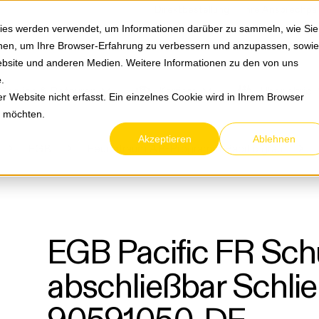
Springe zum Hauptmenu
Springe zur Suche
|
Direktbestellung
Ihre Ansprechpa
ies werden verwendet, um Informationen darüber zu sammeln, wie Sie
ionen, um Ihre Browser-Erfahrung zu verbessern und anzupassen, sowie
bsite und anderen Medien. Weitere Informationen zu den von uns
e
.
Service & Retouren
Karriere
Über eltric
 Website nicht erfasst. Ein einzelnes Cookie wird in Ihrem Browser
n möchten.
Akzeptieren
Ablehnen
EGB
Feuchtraum AP-Programm Pacific grau
EGB Pacific FR Sc
abschließbar Schli