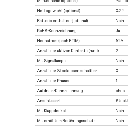
Markenname (optional)
Pacific
Nettogewicht (optional)
0.22
Batterie enthalten (optional)
Nein
RoHS-Kennzeichnung
Ja
Nennstrom (nach ETIM)
16 A
Anzahl der aktiven Kontakte (rund)
2
Mit Signallampe
Nein
Anzahl der Steckdosen schaltbar
0
Anzahl der Phasen
1
Aufdruck/Kennzeichnung
ohne
Anschlussart
Steck
Mit Klappdeckel
Nein
Mit erhöhtem Berührungsschutz
Nein