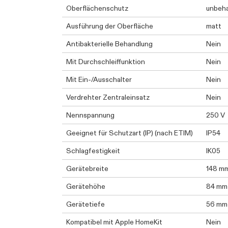
Oberflächenschutz
unbeh
Ausführung der Oberfläche
matt
Antibakterielle Behandlung
Nein
Mit Durchschleiffunktion
Nein
Mit Ein-/Ausschalter
Nein
Verdrehter Zentraleinsatz
Nein
Nennspannung
250 V
Geeignet für Schutzart (IP) (nach ETIM)
IP54
Schlagfestigkeit
IK05
Gerätebreite
148 m
Gerätehöhe
84 mm
Gerätetiefe
56 mm
Kompatibel mit Apple HomeKit
Nein