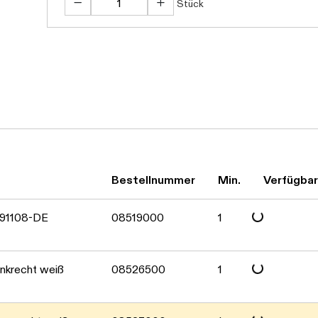
Stück
Bestellnummer
Min.
Verfügbar
Daten werden gelad
591108-DE
08519000
1
Daten werden gelad
nkrecht weiß
08526500
1