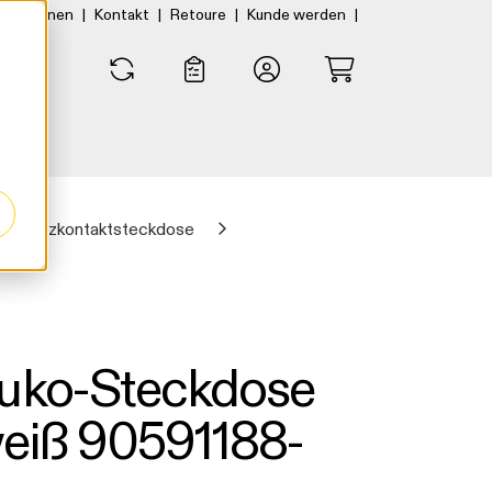
|
|
|
|
rtner:innen
Kontakt
Retoure
Kunde werden
0
0
Schutzkontaktsteckdose
huko-Steckdose
weiß 90591188-