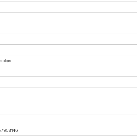
sclips
37958146