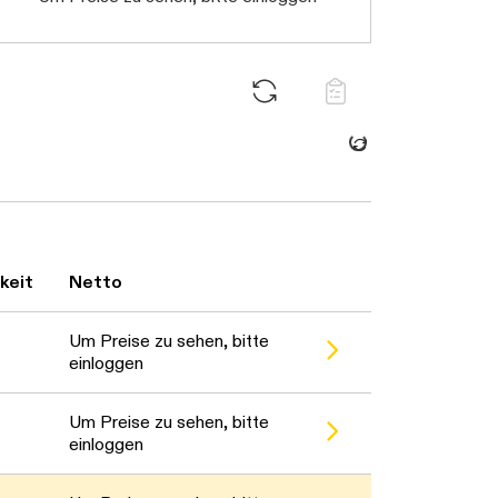
Daten werden geladen. Bitt
keit
Netto
en. Bitte warten...
Um Preise zu sehen, bitte
einloggen
en. Bitte warten...
Um Preise zu sehen, bitte
einloggen