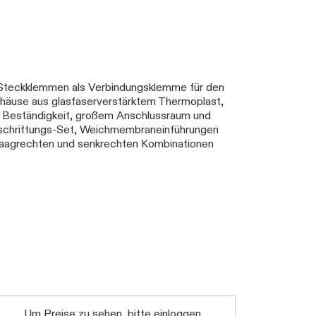
 Steckklemmen als Verbindungsklemme für den
ehäuse aus glasfaserverstärktem Thermoplast,
r Beständigkeit, großem Anschlussraum und
eschriftungs-Set, Weichmembraneinführungen
aagrechten und senkrechten Kombinationen
Um Preise zu sehen, bitte einloggen