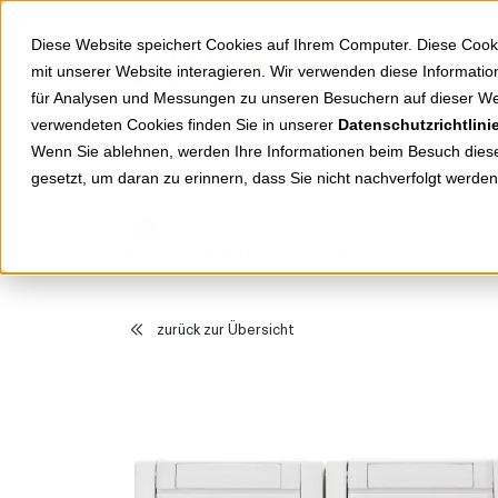
Springe zu Hauptinhalt
Springe zum Header
Springe zum Footer
Diese Website speichert Cookies auf Ihrem Computer. Diese Cook
mit unserer Website interagieren. Wir verwenden diese Informat
für Analysen und Messungen zu unseren Besuchern auf dieser We
verwendeten Cookies finden Sie in unserer
Datenschutzrichtlini
Shop
Markenwelten
Wenn Sie ablehnen, werden Ihre Informationen beim Besuch dieser
gesetzt, um daran zu erinnern, dass Sie nicht nachverfolgt werde
Produkte
Schalterprogramm
EGB Pacific FR Schuko-Steckdose 2-fach waagrecht weiß 90591188-DE
zurück zur Übersicht