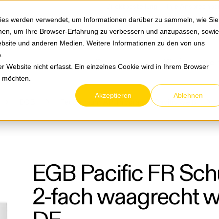
Springe zum Hauptmenu
Springe zur Suche
|
Direktbestellung
Ihre Ansprechpa
ies werden verwendet, um Informationen darüber zu sammeln, wie Sie
ionen, um Ihre Browser-Erfahrung zu verbessern und anzupassen, sowie
bsite und anderen Medien. Weitere Informationen zu den von uns
e
.
Service & Retouren
Karriere
Über eltric
 Website nicht erfasst. Ein einzelnes Cookie wird in Ihrem Browser
n möchten.
Akzeptieren
Ablehnen
EGB
Feuchtraum AP-Programm Pacific weiß
EGB Pacific FR Sc
2-fach waagrecht 