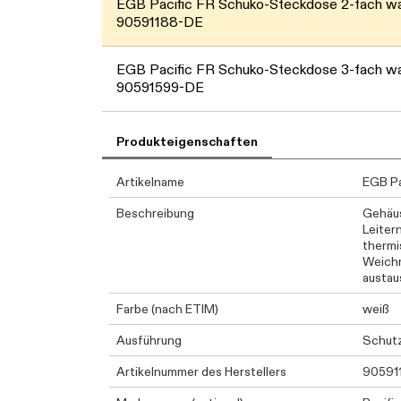
EGB Pacific FR Schuko-Steckdose 2-fach w
90591188-DE
EGB Pacific FR Schuko-Steckdose 3-fach w
90591599-DE
Produkteigenschaften
Artikelname
EGB Pa
Beschreibung
Gehäus
Leiter
thermi
Weichm
austau
Farbe (nach ETIM)
weiß
Ausführung
Schutz
Artikelnummer des Herstellers
90591