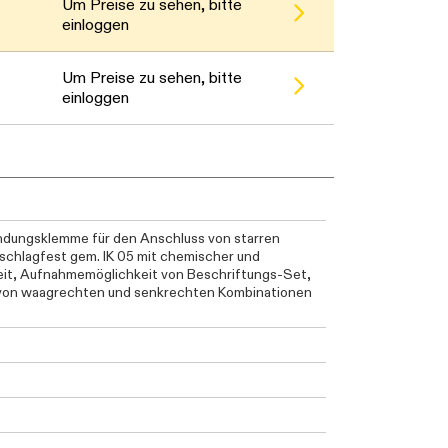
en. Bitte warten...
Um Preise zu sehen, bitte
einloggen
en. Bitte warten...
Um Preise zu sehen, bitte
einloggen
ndungsklemme für den Anschluss von starren
schlagfest gem. IK 05 mit chemischer und
eit, Aufnahmemöglichkeit von Beschriftungs-Set,
von waagrechten und senkrechten Kombinationen