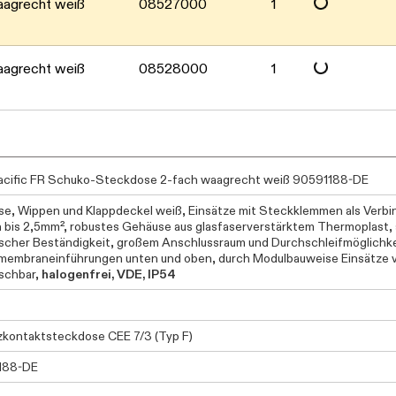
Daten werden gelad
aagrecht weiß
08527000
1
Daten werden gelad
aagrecht weiß
08528000
1
cific FR Schuko-Steckdose 2-fach waagrecht weiß 90591188-DE
e, Wippen und Klappdeckel weiß, Einsätze mit Steckklemmen als Verbi
n bis 2,5mm², robustes Gehäuse aus glasfaserverstärktem Thermoplast, 
scher Beständigkeit, großem Anschlussraum und Durchschleifmöglichk
embraneinführungen unten und oben, durch Modulbauweise Einsätze 
schbar,
halogenfrei, VDE, IP54
kontaktsteckdose CEE 7/3 (Typ F)
188-DE