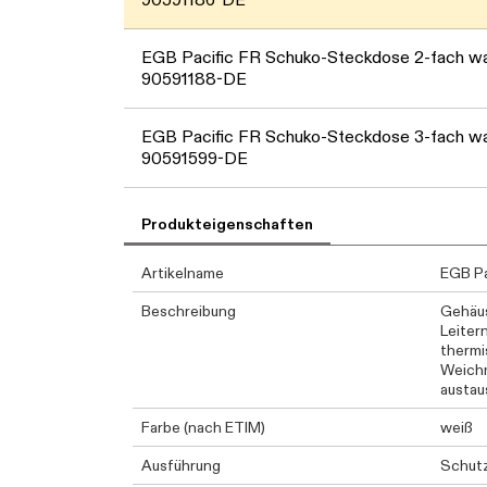
EGB Pacific FR Schuko-Steckdose 2-fach w
90591188-DE
EGB Pacific FR Schuko-Steckdose 3-fach w
90591599-DE
Produkteigenschaften
Artikelname
EGB Pa
Beschreibung
Gehäus
Leiter
thermi
Weichm
austau
Farbe (nach ETIM)
weiß
Ausführung
Schutz