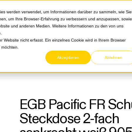
Springe zum Hauptmenu
Springe zur Suche
|
Direktbestellung
Ihre Ansprechpa
ies werden verwendet, um Informationen darüber zu sammeln, wie Sie
ionen, um Ihre Browser-Erfahrung zu verbessern und anzupassen, sowie
bsite und anderen Medien. Weitere Informationen zu den von uns
e
.
Service & Retouren
Karriere
Über eltric
 Website nicht erfasst. Ein einzelnes Cookie wird in Ihrem Browser
n möchten.
Akzeptieren
Ablehnen
EGB
Feuchtraum AP-Programm Pacific weiß
EGB Pacific FR Sch
Steckdose 2-fach