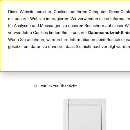
Springe zu Hauptinhalt
Springe zum Header
Springe zum Footer
Diese Website speichert Cookies auf Ihrem Computer. Diese Cook
mit unserer Website interagieren. Wir verwenden diese Informat
für Analysen und Messungen zu unseren Besuchern auf dieser We
verwendeten Cookies finden Sie in unserer
Datenschutzrichtlini
Shop
Markenwelten
Wenn Sie ablehnen, werden Ihre Informationen beim Besuch dieser
gesetzt, um daran zu erinnern, dass Sie nicht nachverfolgt werde
Produkte
Schalterprogramm
EGB Pacific FR Schuko-Steckdose 2-fach senkrecht weiß 90591186-DE
zurück zur Übersicht