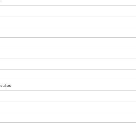
m
sclips