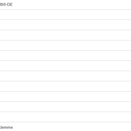
186-DE
klemme