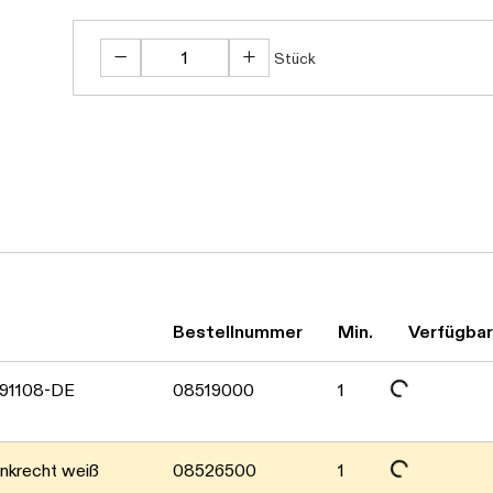
Stück
Bestellnummer
Min.
Verfügbar
Daten werden geladen. Bitte
591108-DE
08519000
1
nkrecht weiß
08526500
1