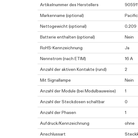
Artikelnummer des Herstellers
90591
Markenname (optional)
Pacific
Nettogewicht (optional)
0.209
Batterie enthalten (optional)
Nein
RoHS-Kennzeichnung
Ja
Nennstrom (nach ETIM)
16 A
Anzahl der aktiven Kontakte (rund)
2
Mit Signallampe
Nein
Anzahl der Module (bei Modulbauweise)
1
Anzahl der Steckdosen schaltbar
0
Anzahl der Phasen
1
Aufdruck/Kennzeichnung
ohne
Anschlussart
Steck