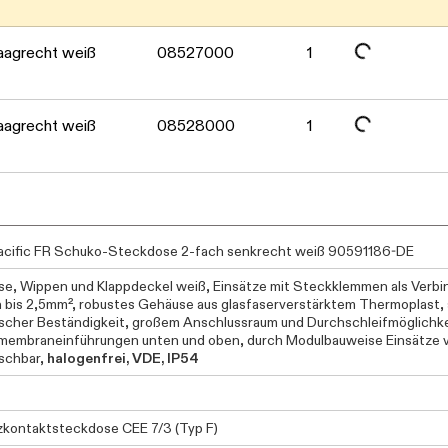
Daten werden geladen. Bitte
Daten werden geladen. Bitte
aagrecht weiß
08527000
1
Daten werden geladen. Bitte
aagrecht weiß
08528000
1
cific FR Schuko-Steckdose 2-fach senkrecht weiß 90591186-DE
e, Wippen und Klappdeckel weiß, Einsätze mit Steckklemmen als Verbi
n bis 2,5mm², robustes Gehäuse aus glasfaserverstärktem Thermoplast, 
scher Beständigkeit, großem Anschlussraum und Durchschleifmöglichk
embraneinführungen unten und oben, durch Modulbauweise Einsätze 
schbar,
halogenfrei, VDE, IP54
kontaktsteckdose CEE 7/3 (Typ F)