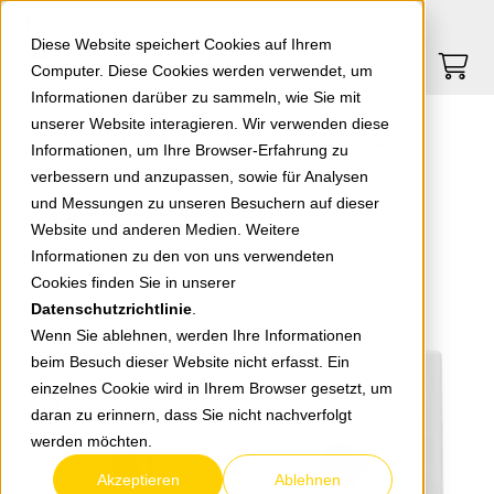
Springe zu Hauptinhalt
Springe zum Header
Springe zum Footer
0
0
Diese Website speichert Cookies auf Ihrem
Computer. Diese Cookies werden verwendet, um
Informationen darüber zu sammeln, wie Sie mit
unserer Website interagieren. Wir verwenden diese
EGB Pacific FR 2-fach Steckdose waagerecht abschließbar Schließung 6 weiß 90591176-DE
Informationen, um Ihre Browser-Erfahrung zu
verbessern und anzupassen, sowie für Analysen
und Messungen zu unseren Besuchern auf dieser
zurück zur Übersicht
Website und anderen Medien. Weitere
Informationen zu den von uns verwendeten
Cookies finden Sie in unserer
Datenschutzrichtlinie
.
Wenn Sie ablehnen, werden Ihre Informationen
beim Besuch dieser Website nicht erfasst. Ein
einzelnes Cookie wird in Ihrem Browser gesetzt, um
daran zu erinnern, dass Sie nicht nachverfolgt
werden möchten.
Akzeptieren
Ablehnen