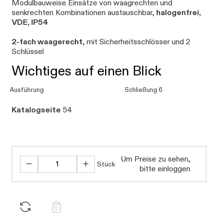
Modulbauweise Einsätze von waagrechten und
senkrechten Kombinationen austauschbar,
halogenfrei,
VDE, IP54
2-fach waagerecht
, mit Sicherheitsschlösser und 2
Schlüssel
Wichtiges auf einen Blick
Ausführung
Schließung 6
Katalogseite
54
Daten werden geladen.
Um Preise zu sehen,
Stück
bitte einloggen