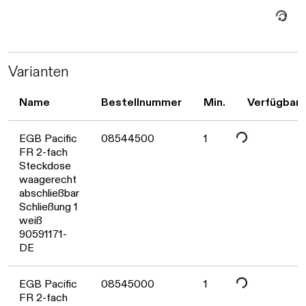
Daten werden geladen. Bitte warten...
Varianten
Name
Bestellnummer
Min.
Verfügbark
EGB Pacific
08544500
1
FR 2-fach
Daten werden geladen. Bitte warten...
Steckdose
waagerecht
abschließbar
Schließung 1
weiß
90591171-
DE
EGB Pacific
08545000
1
FR 2-fach