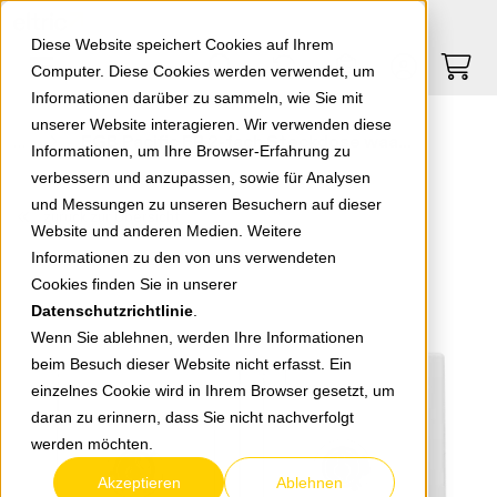
Springe zu Hauptinhalt
Springe zum Header
Springe zum Footer
0
0
Diese Website speichert Cookies auf Ihrem
Computer. Diese Cookies werden verwendet, um
Informationen darüber zu sammeln, wie Sie mit
unserer Website interagieren. Wir verwenden diese
EGB Pacific FR 2-fach Steckdose waagerecht abschließbar Schließung 1 weiß 90591171-DE
Informationen, um Ihre Browser-Erfahrung zu
verbessern und anzupassen, sowie für Analysen
und Messungen zu unseren Besuchern auf dieser
zurück zur Übersicht
Website und anderen Medien. Weitere
Informationen zu den von uns verwendeten
Cookies finden Sie in unserer
Datenschutzrichtlinie
.
Wenn Sie ablehnen, werden Ihre Informationen
beim Besuch dieser Website nicht erfasst. Ein
einzelnes Cookie wird in Ihrem Browser gesetzt, um
daran zu erinnern, dass Sie nicht nachverfolgt
werden möchten.
Akzeptieren
Ablehnen