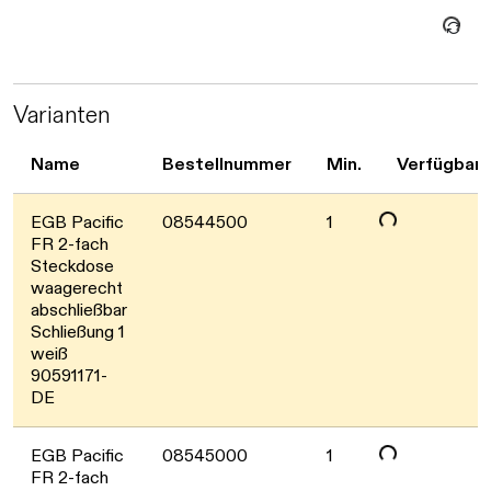
Daten werden 
Varianten
Name
Bestellnummer
Min.
Verfügbark
Daten werden geladen. Bitte wa
EGB Pacific
08544500
1
FR 2-fach
Steckdose
waagerecht
abschließbar
Schließung 1
weiß
90591171-
DE
EGB Pacific
08545000
1
FR 2-fach