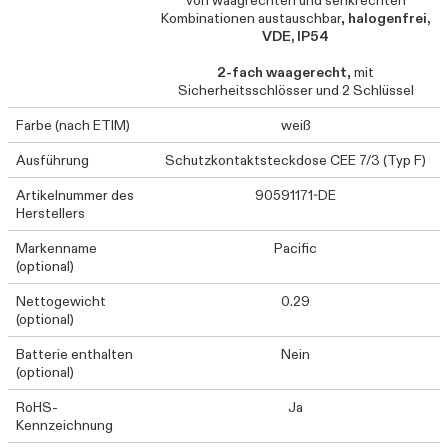
von waagrechten und senkrechten
Kombinationen austauschbar,
halogenfrei,
VDE, IP54
2-fach waagerecht
, mit
Sicherheitsschlösser und 2 Schlüssel
Farbe (nach ETIM)
weiß
Ausführung
Schutzkontaktsteckdose CEE 7/3 (Typ F)
Artikelnummer des
90591171-DE
Herstellers
Markenname
Pacific
(optional)
Nettogewicht
0.29
(optional)
Batterie enthalten
Nein
(optional)
RoHS-
Ja
Kennzeichnung