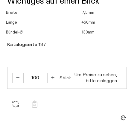
Wichtiges auf einen Blick
Breite
7,5mm
Länge
450mm
Bündel-Ø
130mm
Katalogseite
187
Um Preise zu sehen,
Stück
bitte einloggen
Daten werden geladen. Bitte warten...