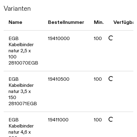
Varianten
Name
Bestellnummer
Min.
Verfügbar
Daten werden geladen. Bitte warten...
EGB
19410000
100
Kabelbinder
natur 2,5 x
100
2810070EGB
Daten werden geladen. Bitte warten...
EGB
19410500
100
Kabelbinder
natur 3,5 x
150
2810071EGB
Daten werden geladen. Bitte warten...
EGB
19411000
100
Kabelbinder
natur 4,6 x