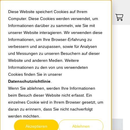
Springe zu Hauptinhalt
Springe zum Header
Springe zum Footer
0
0
Diese Website speichert Cookies auf Ihrem
Computer. Diese Cookies werden verwendet, um
Informationen darüber zu sammeln, wie Sie mit
unserer Website interagieren. Wir verwenden diese
EGB Kabelbinder natur 7,5 x 450 2810076EGB
Informationen, um Ihre Browser-Erfahrung zu
verbessern und anzupassen, sowie für Analysen
und Messungen zu unseren Besuchern auf dieser
zurück zur Übersicht
Website und anderen Medien. Weitere
Informationen zu den von uns verwendeten
Cookies finden Sie in unserer
Datenschutzrichtlinie
.
Wenn Sie ablehnen, werden Ihre Informationen
beim Besuch dieser Website nicht erfasst. Ein
einzelnes Cookie wird in Ihrem Browser gesetzt, um
daran zu erinnern, dass Sie nicht nachverfolgt
werden möchten.
Akzeptieren
Ablehnen