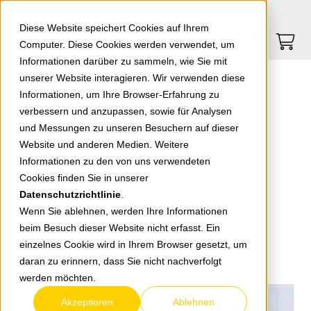
Springe zu Hauptinhalt
Springe zum Header
Springe zum Footer
0
0
Diese Website speichert Cookies auf Ihrem
Computer. Diese Cookies werden verwendet, um
Informationen darüber zu sammeln, wie Sie mit
unserer Website interagieren. Wir verwenden diese
EGB Kabelbinder natur 3,5 x 150 2810071EGB
Informationen, um Ihre Browser-Erfahrung zu
verbessern und anzupassen, sowie für Analysen
und Messungen zu unseren Besuchern auf dieser
zurück zur Übersicht
Website und anderen Medien. Weitere
Informationen zu den von uns verwendeten
Cookies finden Sie in unserer
Datenschutzrichtlinie
.
Wenn Sie ablehnen, werden Ihre Informationen
beim Besuch dieser Website nicht erfasst. Ein
einzelnes Cookie wird in Ihrem Browser gesetzt, um
daran zu erinnern, dass Sie nicht nachverfolgt
werden möchten.
Akzeptieren
Ablehnen