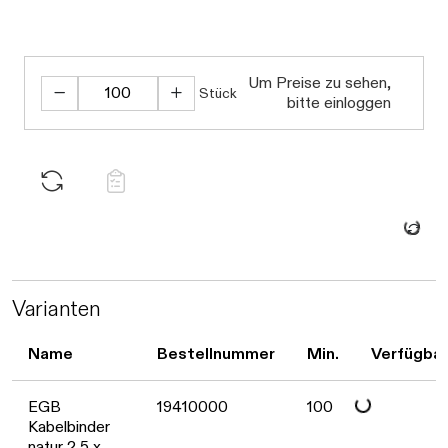
Um Preise zu sehen,
Stück
bitte einloggen
Daten wer
Varianten
Name
Bestellnummer
Min.
Verfügbar
EGB
19410000
100
Kabelbinder
natur 2,5 x