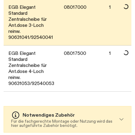
Daten werde
EGB Elegant
08017000
1
Standard
Zentralscheibe für
Ant.dose 3-Loch
reinw.
90631041/92540041
EGB Elegant
08017500
1
Standard
Zentralscheibe für
Ant.dose 4-Loch
reinw.
90631053/92540053
Notwendiges Zubehör
Für die fachgerechte Montage oder Nutzung wird das
hier aufgeführte Zubehör benötigt.