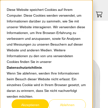
Springe zu Hauptinhalt
Springe zum Header
Springe zum Footer
0
0
Diese Website speichert Cookies auf Ihrem
Computer. Diese Cookies werden verwendet, um
Informationen darüber zu sammeln, wie Sie mit
unserer Website interagieren. Wir verwenden diese
EGB Elegant Standard Zentralscheibe für Ant.dose 3-Loch reinw. 90631041/92540041
Informationen, um Ihre Browser-Erfahrung zu
verbessern und anzupassen, sowie für Analysen
und Messungen zu unseren Besuchern auf dieser
zurück zur Übersicht
Website und anderen Medien. Weitere
Informationen zu den von uns verwendeten
Cookies finden Sie in unserer
Datenschutzrichtlinie
.
Wenn Sie ablehnen, werden Ihre Informationen
beim Besuch dieser Website nicht erfasst. Ein
einzelnes Cookie wird in Ihrem Browser gesetzt, um
daran zu erinnern, dass Sie nicht nachverfolgt
werden möchten.
Akzeptieren
Ablehnen