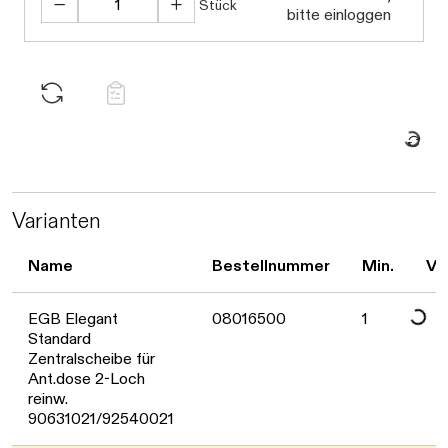
Daten werden 
Stück
bitte einloggen
Daten werde
Varianten
Name
Bestellnummer
Min.
Ve
Daten werde
EGB Elegant
08016500
1
Standard
Zentralscheibe für
Ant.dose 2-Loch
reinw.
90631021/92540021