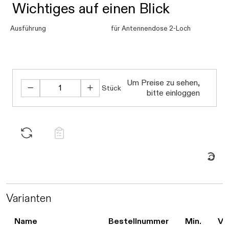
Wichtiges auf einen Blick
Ausführung
für Antennendose 2-Loch
Daten werden geladen.
Um Preise zu sehen,
Stück
bitte einloggen
Daten werden gelad
Varianten
Name
Bestellnummer
Min.
Ve