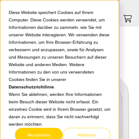
Springe zu Hauptinhalt
Springe zum Header
Springe zum Footer
0
0
Diese Website speichert Cookies auf Ihrem
Computer. Diese Cookies werden verwendet, um
Informationen darüber zu sammeln, wie Sie mit
unserer Website interagieren. Wir verwenden diese
EGB Elegant Standard Zentralscheibe für Ant.dose 2-Loch reinw. 90631021/92540021
Informationen, um Ihre Browser-Erfahrung zu
verbessern und anzupassen, sowie für Analysen
und Messungen zu unseren Besuchern auf dieser
zurück zur Übersicht
Website und anderen Medien. Weitere
Informationen zu den von uns verwendeten
Cookies finden Sie in unserer
Datenschutzrichtlinie
.
Wenn Sie ablehnen, werden Ihre Informationen
beim Besuch dieser Website nicht erfasst. Ein
einzelnes Cookie wird in Ihrem Browser gesetzt, um
daran zu erinnern, dass Sie nicht nachverfolgt
werden möchten.
Akzeptieren
Ablehnen