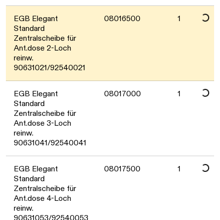
Daten werden gelad
EGB Elegant
08016500
1
Standard
Zentralscheibe für
Ant.dose 2-Loch
reinw.
90631021/92540021
Daten werden gelad
EGB Elegant
08017000
1
Standard
Zentralscheibe für
Ant.dose 3-Loch
reinw.
90631041/92540041
EGB Elegant
08017500
1
Standard
Zentralscheibe für
Ant.dose 4-Loch
reinw.
90631053/92540053