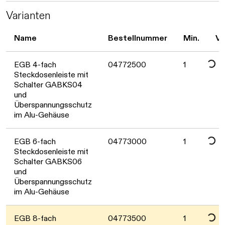
Daten werden geladen. Bitt
Varianten
Name
Bestellnummer
Min.
Ve
Daten werden geladen. Bitt
EGB 4-fach
04772500
1
Steckdosenleiste mit
Schalter GABKS04
und
Überspannungsschutz
im Alu-Gehäuse
Daten werden geladen. Bitt
EGB 6-fach
04773000
1
Steckdosenleiste mit
Schalter GABKS06
und
Überspannungsschutz
im Alu-Gehäuse
EGB 8-fach
04773500
1