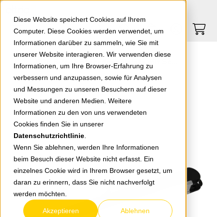
Springe zu Hauptinhalt
Springe zum Header
Springe zum Footer
0
0
Diese Website speichert Cookies auf Ihrem
Computer. Diese Cookies werden verwendet, um
Informationen darüber zu sammeln, wie Sie mit
unserer Website interagieren. Wir verwenden diese
EGB 8-fach Steckdosenleiste mit Schalter GABKS08 und Überspannungsschutz im Alu-Gehäuse
Informationen, um Ihre Browser-Erfahrung zu
verbessern und anzupassen, sowie für Analysen
und Messungen zu unseren Besuchern auf dieser
zurück zur Übersicht
Website und anderen Medien. Weitere
Informationen zu den von uns verwendeten
Cookies finden Sie in unserer
Datenschutzrichtlinie
.
Wenn Sie ablehnen, werden Ihre Informationen
beim Besuch dieser Website nicht erfasst. Ein
einzelnes Cookie wird in Ihrem Browser gesetzt, um
daran zu erinnern, dass Sie nicht nachverfolgt
werden möchten.
Akzeptieren
Ablehnen