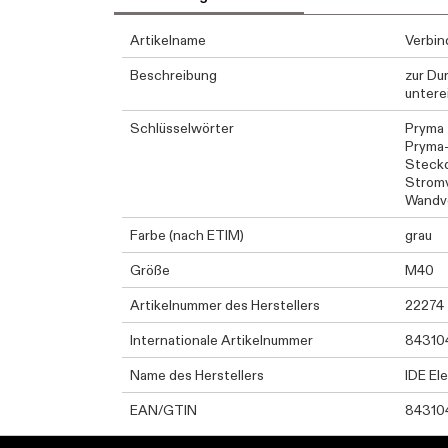
Artikelname
Verbin
Beschreibung
zur Du
untere
Schlüsselwörter
Pryma
Pryma
Steckd
Stromv
Wandve
Farbe (nach ETIM)
grau
Größe
M40
Artikelnummer des Herstellers
22274
Internationale Artikelnummer
84310
Name des Herstellers
IDE El
EAN/GTIN
84310