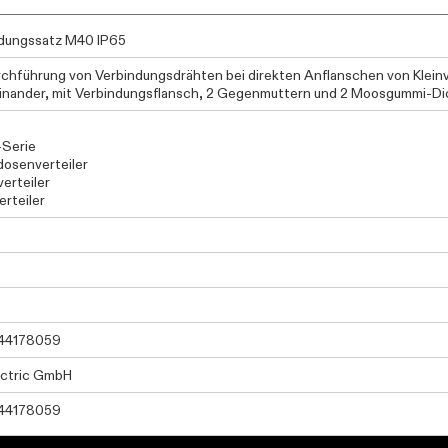
dungssatz M40 IP65
rchführung von Verbindungsdrähten bei direkten Anflanschen von Kleinve
inander, mit Verbindungsflansch, 2 Gegenmuttern und 2 Moosgummi-D
-Serie
osenverteiler
erteiler
rteiler
44178059
ectric GmbH
44178059