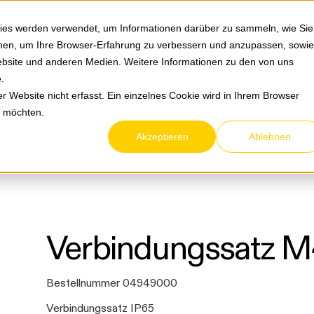
Springe zum Hauptmenu
Springe zur Suche
|
Direktbestellung
Ihre Ansprechpa
ies werden verwendet, um Informationen darüber zu sammeln, wie Sie
ionen, um Ihre Browser-Erfahrung zu verbessern und anzupassen, sowie
bsite und anderen Medien. Weitere Informationen zu den von uns
e
.
Service & Retouren
Karriere
Über eltric
 Website nicht erfasst. Ein einzelnes Cookie wird in Ihrem Browser
n möchten.
Akzeptieren
Ablehnen
teckdosen-Wandverteiler
Wandverteiler Pryma-Serie
Verbindungssatz M
Bestellnummer 04949000
Verbindungssatz IP65