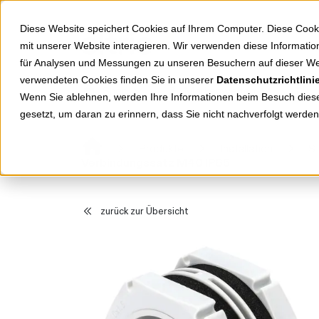
Springe zu Hauptinhalt
Springe zum Header
Springe zum Footer
Diese Website speichert Cookies auf Ihrem Computer. Diese Cook
mit unserer Website interagieren. Wir verwenden diese Informat
für Analysen und Messungen zu unseren Besuchern auf dieser We
verwendeten Cookies finden Sie in unserer
Datenschutzrichtlini
Shop
Markenwelten
Wenn Sie ablehnen, werden Ihre Informationen beim Besuch dieser
gesetzt, um daran zu erinnern, dass Sie nicht nachverfolgt werde
Produkte
Installation
S
Verbindungssatz M40 IP65
zurück zur Übersicht