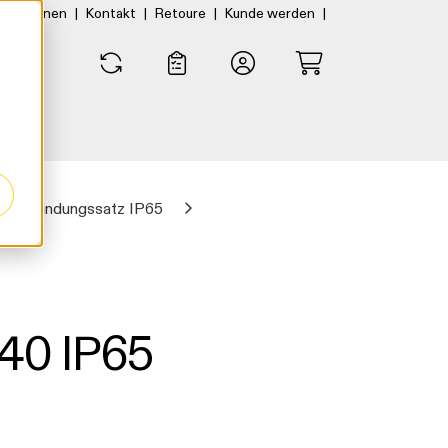
|
|
|
|
rtner:innen
Kontakt
Retoure
Kunde werden
0
0
Verbindungssatz IP65
40 IP65