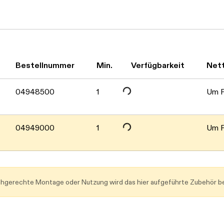
Daten werden geladen. Bitte warten...
Daten werden geladen. Bitte warten...
Bestellnummer
Min.
Verfügbarkeit
Net
04948500
1
Um P
04949000
1
Um P
achgerechte Montage oder Nutzung wird das hier aufgeführte Zubehör be