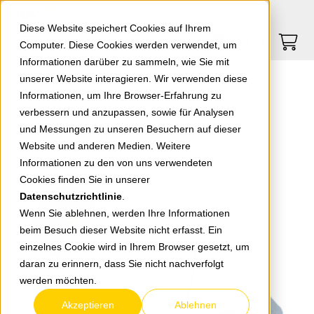
Springe zu Hauptinhalt
Springe zum Header
Springe zum Footer
0
0
Diese Website speichert Cookies auf Ihrem
Computer. Diese Cookies werden verwendet, um
Informationen darüber zu sammeln, wie Sie mit
unserer Website interagieren. Wir verwenden diese
Ventil-Oberteil Krone 3/8" warm 9301427 8084 000010
Informationen, um Ihre Browser-Erfahrung zu
verbessern und anzupassen, sowie für Analysen
und Messungen zu unseren Besuchern auf dieser
zurück zur Übersicht
Website und anderen Medien. Weitere
Informationen zu den von uns verwendeten
Cookies finden Sie in unserer
Datenschutzrichtlinie
.
Wenn Sie ablehnen, werden Ihre Informationen
beim Besuch dieser Website nicht erfasst. Ein
einzelnes Cookie wird in Ihrem Browser gesetzt, um
daran zu erinnern, dass Sie nicht nachverfolgt
werden möchten.
Akzeptieren
Ablehnen