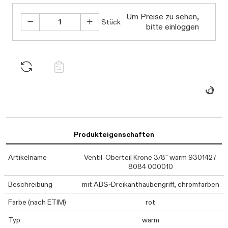
Daten werden gel
Um Preise zu sehen,
Stück
bitte einloggen
Produkteigenschaften
Artikelname
Ventil-Oberteil Krone 3/8" warm 9301427
8084 000010
Beschreibung
mit ABS-Dreikanthaubengriff, chromfarben
Farbe (nach ETIM)
rot
Typ
warm