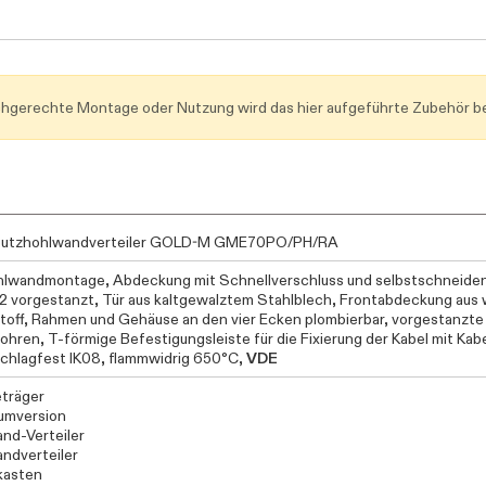
achgerechte Montage oder Nutzung wird das hier aufgeführte Zubehör be
putzhohlwandverteiler GOLD-M GME70PO/PH/RA
hlwandmontage, Abdeckung mit Schnellverschluss und selbstschneiden
2 vorgestanzt, Tür aus kaltgewalztem Stahlblech, Frontabdeckung aus
toff, Rahmen und Gehäuse an den vier Ecken plombierbar, vorgestanzte 
hren, T-förmige Befestigungsleiste für die Fixierung der Kabel mit K
schlagfest IK08, flammwidrig 650°C,
VDE
träger
umversion
nd-Verteiler
ndverteiler
kasten