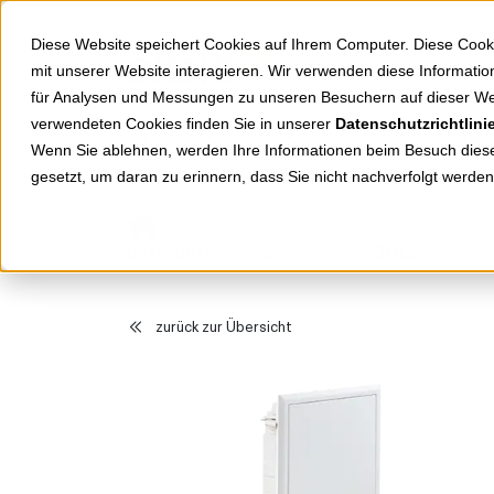
Springe zu Hauptinhalt
Springe zum Header
Springe zum Footer
Diese Website speichert Cookies auf Ihrem Computer. Diese Cook
mit unserer Website interagieren. Wir verwenden diese Informat
für Analysen und Messungen zu unseren Besuchern auf dieser We
verwendeten Cookies finden Sie in unserer
Datenschutzrichtlini
Shop
Markenwelten
Wenn Sie ablehnen, werden Ihre Informationen beim Besuch dieser
gesetzt, um daran zu erinnern, dass Sie nicht nachverfolgt werde
Produkte
Installation
Kl
Unterputzhohlwandverteiler GOLD-M GME70PO/PH/RA
zurück zur Übersicht