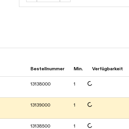
Daten werden geladen. Bitte warten...
Bestellnummer
Min.
Verfügbarkeit
Daten werden geladen. Bitte warten...
13138000
1
Daten werden geladen. Bitte warten...
13139000
1
13138500
1