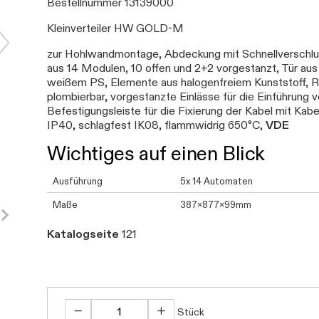
Bestellnummer 13139000
Kleinverteiler HW GOLD-M
zur Hohlwandmontage, Abdeckung mit Schnellverschlu
aus 14 Modulen, 10 offen und 2+2 vorgestanzt, Tür au
weißem PS, Elemente aus halogenfreiem Kunststoff, 
plombierbar, vorgestanzte Einlässe für die Einführun
Befestigungsleiste für die Fixierung der Kabel mit K
IP40, schlagfest IK08, flammwidrig 650°C,
VDE
Wichtiges auf einen Blick
Ausführung
5x 14 Automaten
Maße
387x877x99mm
Katalogseite
121
Stück