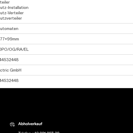
teiler
utz-Installation
utz-Verteiler
utzverteiler
Automaten
877x99mm
0PO/OG/RA/EL
44532448
ectric GmbH
44532448
tric