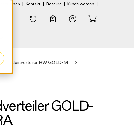
|
|
|
|
rtner:innen
Kontakt
Retoure
Kunde werden
0
0
Kleinverteiler HW GOLD-M
verteiler GOLD-
RA