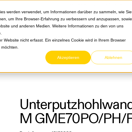
Springe zum Hauptmenu
Springe zur Suche
|
Direktbestellung
Ihre Ansprechpa
ies werden verwendet, um Informationen darüber zu sammeln, wie Sie
ionen, um Ihre Browser-Erfahrung zu verbessern und anzupassen, sowie
bsite und anderen Medien. Weitere Informationen zu den von uns
e
.
Service & Retouren
Karriere
Über eltric
 Website nicht erfasst. Ein einzelnes Cookie wird in Ihrem Browser
n möchten.
Akzeptieren
Ablehnen
ein- & Mediaverteiler
Unterputz/Hohlwand Kleinverteiler
Unterputzhohlwand
M GME70PO/PH/