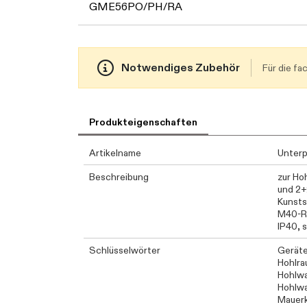
GME56PO/PH/RA
Notwendiges Zubehör
Für die f
Produkteigenschaften
Artikelname
Unter
Beschreibung
zur Ho
und 2+
Kunsts
M40-Ro
IP40, 
Schlüsselwörter
Geräte
Hohlra
Hohlwa
Hohlwa
Mauer