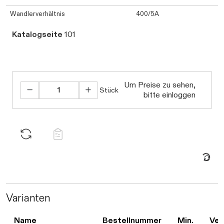
Wandlerverhältnis
400/5A
Katalogseite
101
Daten werden geladen. Bitte warte
Um Preise zu sehen,
Stück
bitte einloggen
Daten werden geladen. Bitte warte
Varianten
Name
Bestellnummer
Min.
Ver