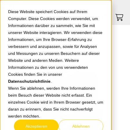
Springe zu Hauptinhalt
Springe zum Header
Springe zum Footer
0
0
Diese Website speichert Cookies auf Ihrem
Computer. Diese Cookies werden verwendet, um
Informationen darüber zu sammeln, wie Sie mit
unserer Website interagieren. Wir verwenden diese
Umbaustromwandler 400/5A Kl. 1 Durchmesser Öffnung: 24mm, 195320-400A
Informationen, um Ihre Browser-Erfahrung zu
verbessern und anzupassen, sowie für Analysen
und Messungen zu unseren Besuchern auf dieser
zurück zur Übersicht
Website und anderen Medien. Weitere
Informationen zu den von uns verwendeten
Cookies finden Sie in unserer
Datenschutzrichtlinie
.
Wenn Sie ablehnen, werden Ihre Informationen
beim Besuch dieser Website nicht erfasst. Ein
einzelnes Cookie wird in Ihrem Browser gesetzt, um
daran zu erinnern, dass Sie nicht nachverfolgt
werden möchten.
Akzeptieren
Ablehnen