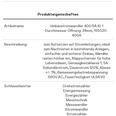
Produkteigenschaften
Artikelname
Umbaustromwandler 400/5A Kl. 1
Durchmesser Öffnung: 24mm, 195320-
400A
Beschreibung
zum Aufsetzen auf Stromleitungen, ideal
zum Nachrüsten in bestehende Anlagen,
einfacher und sicherer Einbau, Wandler
rasten hörbar ein, Klappscharnier für hohe
Lebensdauer, Genauigkeitsklasse 1, 5A
Sekundärstrom, Dauerstrom 120%, Klasse
+/- 1%, Bemessungsbetriebsspannung
660V AC, Feuerfestigkeit UL94-V0
Schlüsselwörter
Drehstromzähler
Energiemessung
Energiezähler
Messtechnik
Messwandler
Stromwandler
Stromzähler