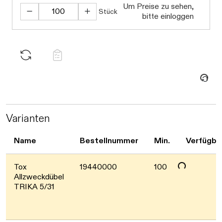
Um Preise zu sehen,
Stück
bitte einloggen
Daten werden geladen. Bitte warten...
Varianten
Daten werden geladen. Bitte warten...
Name
Bestellnummer
Min.
Verfügba
Tox
19440000
100
Allzweckdübel
TRIKA 5/31
Daten werden geladen. Bitte warten...