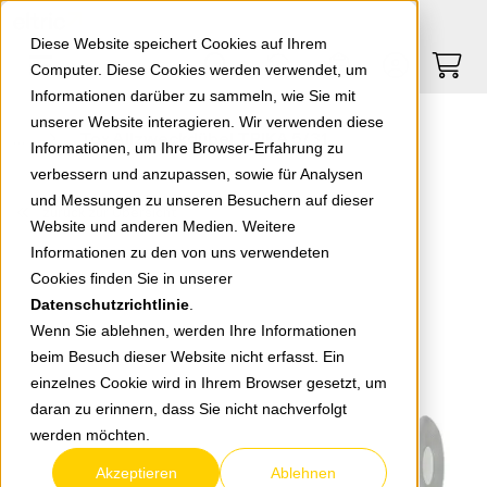
Springe zu Hauptinhalt
Springe zum Header
Springe zum Footer
0
0
Diese Website speichert Cookies auf Ihrem
Computer. Diese Cookies werden verwendet, um
Informationen darüber zu sammeln, wie Sie mit
unserer Website interagieren. Wir verwenden diese
Tox Allzweckdübel TRIKA 5/31
Informationen, um Ihre Browser-Erfahrung zu
verbessern und anzupassen, sowie für Analysen
und Messungen zu unseren Besuchern auf dieser
zurück zur Übersicht
Website und anderen Medien. Weitere
Informationen zu den von uns verwendeten
Cookies finden Sie in unserer
Datenschutzrichtlinie
.
Wenn Sie ablehnen, werden Ihre Informationen
beim Besuch dieser Website nicht erfasst. Ein
einzelnes Cookie wird in Ihrem Browser gesetzt, um
daran zu erinnern, dass Sie nicht nachverfolgt
werden möchten.
Akzeptieren
Ablehnen