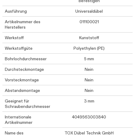
befestigen
Ausführung
Universaldübel
Artikelnummer des
011100021
Herstellers
Werkstoff
Kunststoff
Werkstoffgüte
Polyethylen (PE)
Bohrlochdurchmesser
5 mm
Durchsteckmontage
Nein
Vorsteckmontage
Nein
Abstandsmontage
Nein
Geeignet für
3 mm
Schraubendurchmesser
Internationale
4049563003840
Artikelnummer
Name des
TOX Dübel Technik GmbH