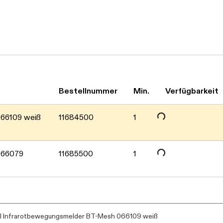
Bestellnummer
Min.
Verfügbarkeit
Daten werden geladen. Bitte warten...
066109 weiß
11684500
1
Daten werden geladen. Bitte warten...
066079
11685500
1
l Infrarotbewegungsmelder BT-Mesh 066109 weiß