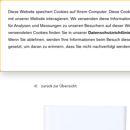
Springe zu Hauptinhalt
Springe zum Header
Springe zum Footer
Diese Website speichert Cookies auf Ihrem Computer. Diese Cook
mit unserer Website interagieren. Wir verwenden diese Informat
für Analysen und Messungen zu unseren Besuchern auf dieser We
verwendeten Cookies finden Sie in unserer
Datenschutzrichtlini
Shop
Markenwelten
Wenn Sie ablehnen, werden Ihre Informationen beim Besuch dieser
gesetzt, um daran zu erinnern, dass Sie nicht nachverfolgt werde
Produkte
Installation
B
Steinel IS180digiHD IR-Bewegungsmelder
zurück zur Übersicht