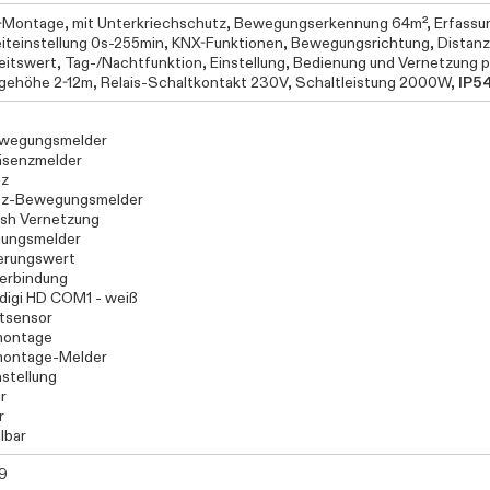
-Montage, mit Unterkriechschutz, Bewegungserkennung 64m², Erfassu
eiteinstellung 0s-255min, KNX-Funktionen, Bewegungsrichtung, Distanz
keitswert, Tag-/Nachtfunktion, Einstellung, Bedienung und Vernetzung
ehöhe 2-12m, Relais-Schaltkontakt 230V, Schaltleistung 2000W,
IP5
wegungsmelder
äsenzmelder
tz
tz-Bewegungsmelder
sh Vernetzung
ungsmelder
rungswert
erbindung
 digi HD COM1 - weiß
otsensor
ontage
ontage-Melder
nstellung
r
r
lbar
9