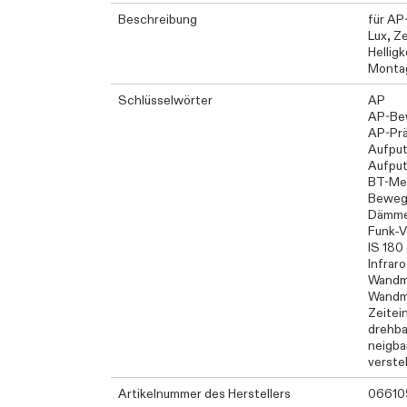
Beschreibung
für AP
Lux, Z
Hellig
Montag
Schlüsselwörter
AP
AP-Be
AP-Pr
Aufpu
Aufpu
BT-Me
Beweg
Dämme
Funk-V
IS 180
Infrar
Wandm
Wandm
Zeitei
drehba
neigba
verstel
Artikelnummer des Herstellers
06610