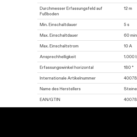
Durchmesser Erfassungsfeld auf
12 m
Fußboden
Min. Einschaltdauer
5 s
Max. Einschaltdauer
60 min
Max. Einschaltstrom
10 A
Ansprechhelligkeit
1.000 l
Erfassungswinkel horizontal
180 °
Internationale Artikelnummer
40078
Name des Herstellers
Stein
EAN/GTIN
40078
Kontaktinformationen el