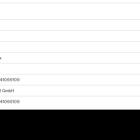
x
41066109
el GmbH
41066109
tric