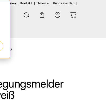
|
|
|
|
rtner:innen
Kontakt
Retoure
Kunde werden
0
0
der
wegungsmelder
eiß