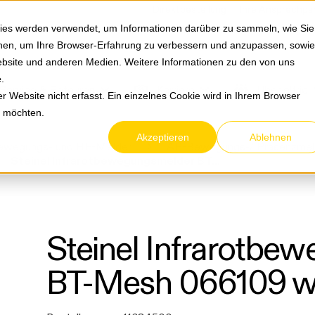
Springe zum Hauptmenu
Springe zur Suche
|
Direktbestellung
Ihre Ansprechpa
ies werden verwendet, um Informationen darüber zu sammeln, wie Sie
ionen, um Ihre Browser-Erfahrung zu verbessern und anzupassen, sowie
bsite und anderen Medien. Weitere Informationen zu den von uns
e
.
Service & Retouren
Karriere
Über eltric
 Website nicht erfasst. Ein einzelnes Cookie wird in Ihrem Browser
n möchten.
Akzeptieren
Ablehnen
ewegungs- und HF-Melder
AP-Bewegungs-/ Präsenzmel
Steinel Infrarotbewegungsmelder BT-Mesh 066109 weiß
Steinel Infrarotbe
BT-Mesh 066109 w