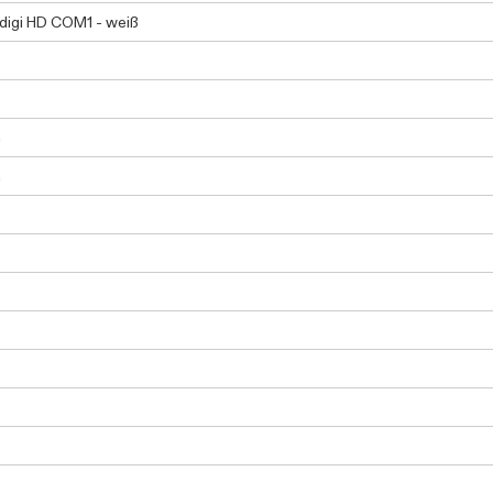
 digi HD COM1 - weiß
m
m