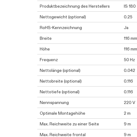
Produktbezeichnung des Herstellers
IS 180
Nettogewicht (optional)
0.25
RoHS-Kennzeichnung
Ja
Breite
116 m
Höhe
116 m
Frequenz
50 Hz
Nettolänge (optional)
0.042
Nettobreite (optional)
0.116
Nettotiefe (optional)
0.116
Nennspannung
220 V
Optimale Montagehöhe
2 m
Max. Reichweite zu einer Seite
9 m
Max. Reichweite frontal
9 m