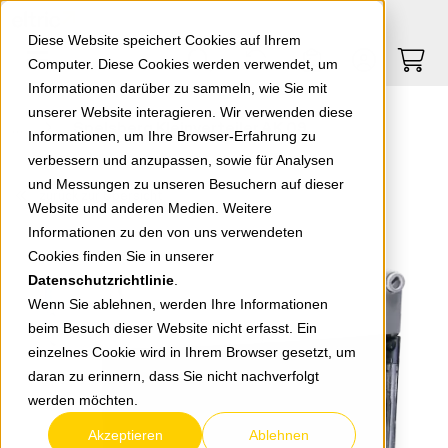
Springe zu Hauptinhalt
Springe zum Header
Springe zum Footer
0
0
Diese Website speichert Cookies auf Ihrem
Computer. Diese Cookies werden verwendet, um
Informationen darüber zu sammeln, wie Sie mit
unserer Website interagieren. Wir verwenden diese
Spelsberg Kleinverteiler AK 09
Informationen, um Ihre Browser-Erfahrung zu
verbessern und anzupassen, sowie für Analysen
und Messungen zu unseren Besuchern auf dieser
zurück zur Übersicht
Website und anderen Medien. Weitere
Informationen zu den von uns verwendeten
Cookies finden Sie in unserer
Datenschutzrichtlinie
.
Wenn Sie ablehnen, werden Ihre Informationen
beim Besuch dieser Website nicht erfasst. Ein
einzelnes Cookie wird in Ihrem Browser gesetzt, um
daran zu erinnern, dass Sie nicht nachverfolgt
werden möchten.
Akzeptieren
Ablehnen