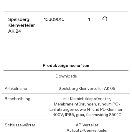
Daten werden geladen. Bitte warten...
Spelsberg
13309010
1
Kleinverteiler
AK 24
Produkteigenschaften
Downloads
Artikelname
Spelsberg Kleinverteiler AK 09
Beschreibung
mit Klarsichtklappfenster,
Membraneinführungen, rundum PG-
Einführungen sowie N- und PE-Klemmen,
400V,
IP65
, grau, flammwidrig 850°C
Schlüsselwörter
AP-Verteiler
Aufputz-Kleinverteiler