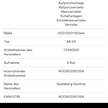
Aufputzmontage
Aufputzverteiler
Kleinverteiler
Schaltanlagen
Stromkreisverteiler
Verteiler
Maße
200x200x122mm
Typ
AK 09
Artikelnummer des
73540901
Herstellers
Aufnahme
9 Aut.
Internationale
4013902063154
Artikelnummer
Name des
Spelsberg Günther
Herstellers
EAN/GTIN
4013902063154