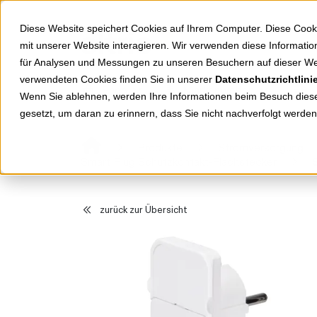
Springe zu Hauptinhalt
Springe zum Header
Springe zum Footer
Diese Website speichert Cookies auf Ihrem Computer. Diese Cook
mit unserer Website interagieren. Wir verwenden diese Informat
für Analysen und Messungen zu unseren Besuchern auf dieser We
verwendeten Cookies finden Sie in unserer
Datenschutzrichtlini
Shop
Markenwelten
Wenn Sie ablehnen, werden Ihre Informationen beim Besuch dieser
gesetzt, um daran zu erinnern, dass Sie nicht nachverfolgt werde
Produkte
Stromversorgung
Smart Plug Schutzkontakt-Flachstecker
zurück zur Übersicht