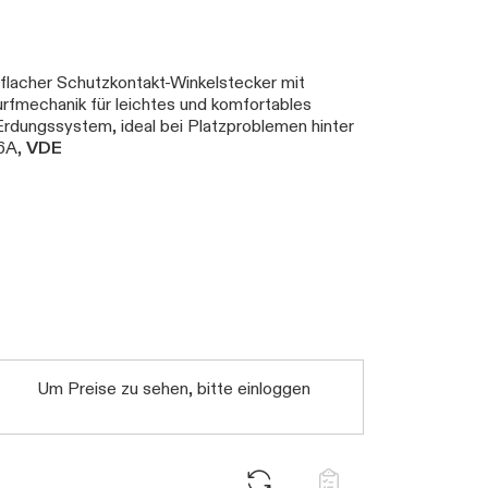
 flacher Schutzkontakt-Winkelstecker mit
fmechanik für leichtes und komfortables
rdungssystem, ideal bei Platzproblemen hinter
16A,
VDE
Daten werden geladen. Bitte warten...
Um Preise zu sehen, bitte einloggen