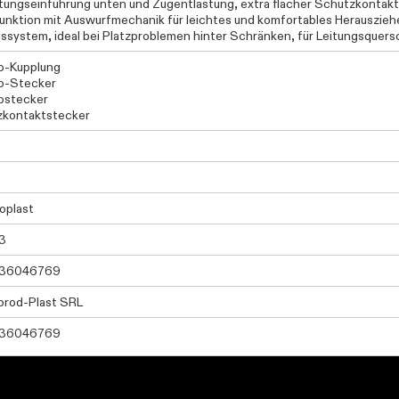
itungseinführung unten und Zugentlastung, extra flacher Schutzkontak
unktion mit Auswurfmechanik für leichtes und komfortables Herauszie
ssystem, ideal bei Platzproblemen hinter Schränken, für Leitungsquers
o-Kupplung
o-Stecker
ostecker
zkontaktstecker
oplast
3
36046769
rod-Plast SRL
36046769