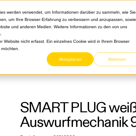
Springe zum Hauptmenu
Springe zur Suche
|
Direktbestellung
Ihre Ansprechpa
ies werden verwendet, um Informationen darüber zu sammeln, wie Sie
ionen, um Ihre Browser-Erfahrung zu verbessern und anzupassen, sowie
bsite und anderen Medien. Weitere Informationen zu den von uns
e
.
Service & Retouren
Karriere
Über eltric
 Website nicht erfasst. Ein einzelnes Cookie wird in Ihrem Browser
n möchten.
Akzeptieren
Ablehnen
Stecker und Kupplungen
Schutzkontakt-Steckvorrich
SMART PLUG weiß mit Auswurfmechanik 900013
SMART PLUG weiß
Auswurfmechanik 