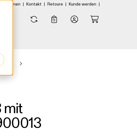
|
|
|
|
rtner:innen
Kontakt
Retoure
Kunde werden
0
0
tungen
 mit
900013