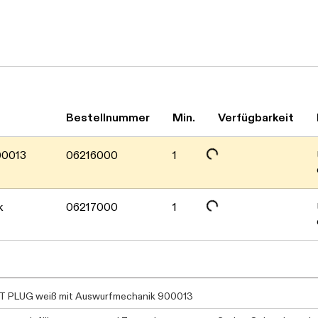
Daten werden geladen. Bitte warten...
Daten werden geladen. Bitte warten...
Bestellnummer
Min.
Verfügbarkeit
00013
06216000
1
k
06217000
1
 PLUG weiß mit Auswurfmechanik 900013