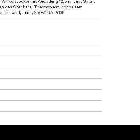
t-Winkelstecker mit Ausladung 12,5mm, mit Smart
hen des Steckers, Thermoplast, doppeltem
chnitt bis 1,5mm², 250V/16A,
VDE