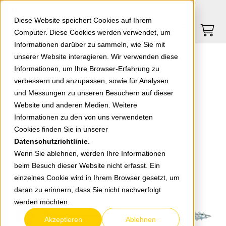
Springe zu Hauptinhalt
Springe zum Header
Springe zum Footer
0
0
Diese Website speichert Cookies auf Ihrem
Computer. Diese Cookies werden verwendet, um
Informationen darüber zu sammeln, wie Sie mit
unserer Website interagieren. Wir verwenden diese
Senkkopf-Spanplattenschrauben PZ 6,0x100
Informationen, um Ihre Browser-Erfahrung zu
verbessern und anzupassen, sowie für Analysen
und Messungen zu unseren Besuchern auf dieser
zurück zur Übersicht
Website und anderen Medien. Weitere
Informationen zu den von uns verwendeten
Cookies finden Sie in unserer
Datenschutzrichtlinie
.
Wenn Sie ablehnen, werden Ihre Informationen
beim Besuch dieser Website nicht erfasst. Ein
einzelnes Cookie wird in Ihrem Browser gesetzt, um
daran zu erinnern, dass Sie nicht nachverfolgt
werden möchten.
Akzeptieren
Ablehnen