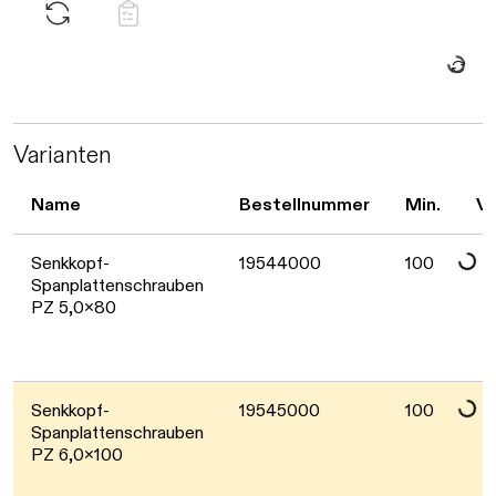
Daten we
Varianten
Name
Bestellnummer
Min.
Ve
Senkkopf-
19544000
100
Daten we
Spanplattenschrauben
PZ 5,0x80
Senkkopf-
19545000
100
Daten we
Spanplattenschrauben
PZ 6,0x100