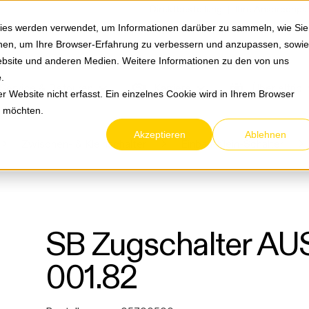
Springe zum Hauptmenu
Springe zur Suche
|
Direktbestellung
Ihre Ansprechpa
ies werden verwendet, um Informationen darüber zu sammeln, wie Sie
ionen, um Ihre Browser-Erfahrung zu verbessern und anzupassen, sowie
bsite und anderen Medien. Weitere Informationen zu den von uns
e
.
Service & Retouren
Karriere
Über eltric
 Website nicht erfasst. Ein einzelnes Cookie wird in Ihrem Browser
n möchten.
Akzeptieren
Ablehnen
Zwischen- & Kleinschalter
Einbau-Klein-Schalter
SB Zugschalter AUS
001.82