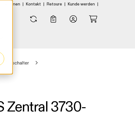
|
|
|
|
rtner:innen
Kontakt
Retoure
Kunde werden
0
0
Zugschalter
 Zentral 3730-