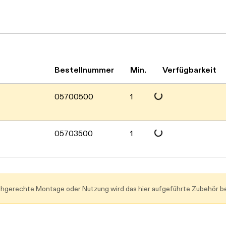
Bestellnummer
Min.
Verfügbarkeit
Daten werden geladen. Bitte warten...
05700500
1
Daten werden geladen. Bitte warten...
05703500
1
achgerechte Montage oder Nutzung wird das hier aufgeführte Zubehör be