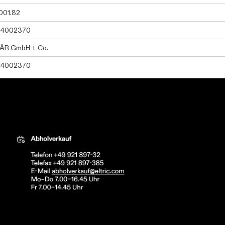
001.82
44002370
BÄR GmbH + Co.
44002370
tric