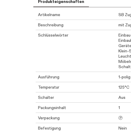
Produkteigenschaften
Artikelname
SB Zug
Beschreibung
mit Zu
Schlüsselwörter
Einbau
Einbau
Geräte
Klein-
Leuch
Möbels
Schalt
Ausführung
1-polig
Temperatur
125°C
Schalter
Aus
Packungsinhalt
1
Verpackung
Ⓟ
Befestigung
Nein