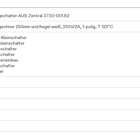
schalter AUS Zentral 3730-001.82
gschnur 250mm und Kegel weiß, 250V/2A, 1-polig, T 125°C
-Kleinschalter
kleinschalter
schalter
Schalter
teneinbau
chalter
er