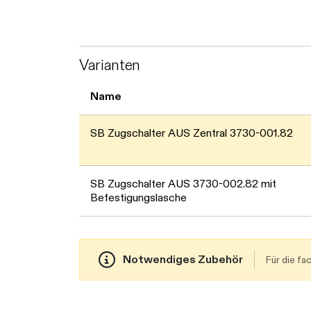
Varianten
Name
SB Zugschalter AUS Zentral 3730-001.82
SB Zugschalter AUS 3730-002.82 mit
Befestigungslasche
Notwendiges Zubehör
Für die f