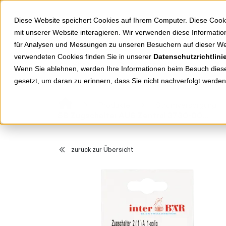
Springe zu Hauptinhalt
Springe zum Header
Springe zum Footer
Diese Website speichert Cookies auf Ihrem Computer. Diese Cook
mit unserer Website interagieren. Wir verwenden diese Informat
für Analysen und Messungen zu unseren Besuchern auf dieser We
verwendeten Cookies finden Sie in unserer
Datenschutzrichtlini
Shop
Markenwelten
Wenn Sie ablehnen, werden Ihre Informationen beim Besuch dieser
gesetzt, um daran zu erinnern, dass Sie nicht nachverfolgt werde
Produkte
Stromversorgung
SB Zugschalter AUS Zentral 3730-001.82
zurück zur Übersicht