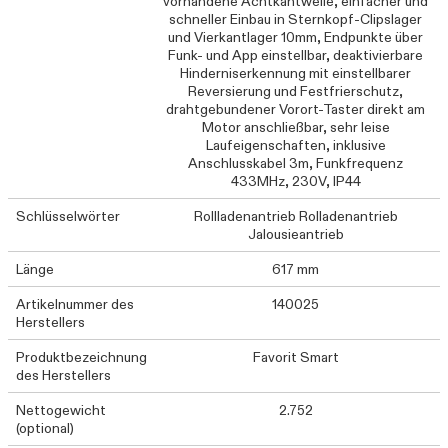
vorhandene Achtkantwelle, einfacher und
schneller Einbau in Sternkopf-Clipslager
und Vierkantlager 10mm, Endpunkte über
Funk- und App einstellbar, deaktivierbare
Hinderniserkennung mit einstellbarer
Reversierung und Festfrierschutz,
drahtgebundener Vorort-Taster direkt am
Motor anschließbar, sehr leise
Laufeigenschaften, inklusive
Anschlusskabel 3m, Funkfrequenz
433MHz, 230V, IP44
Schlüsselwörter
Rollladenantrieb Rolladenantrieb
Jalousieantrieb
Länge
617 mm
Artikelnummer des
140025
Herstellers
Produktbezeichnung
Favorit Smart
des Herstellers
Nettogewicht
2.752
(optional)