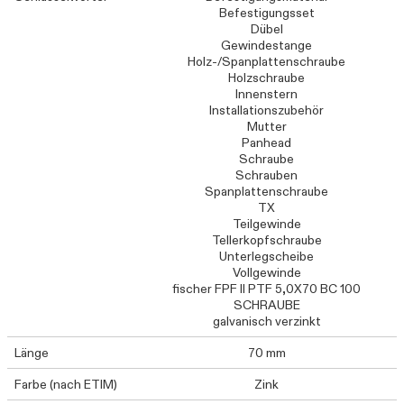
Befestigungsset
Dübel
Gewindestange
Holz-/Spanplattenschraube
Holzschraube
Innenstern
Installationszubehör
Mutter
Panhead
Schraube
Schrauben
Spanplattenschraube
TX
Teilgewinde
Tellerkopfschraube
Unterlegscheibe
Vollgewinde
fischer FPF II PTF 5,0X70 BC 100
SCHRAUBE
galvanisch verzinkt
Länge
70 mm
Farbe (nach ETIM)
Zink