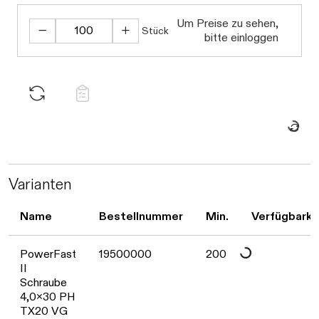
Um Preise zu sehen,
Stück
bitte einloggen
Daten werden geladen.
Varianten
Name
Bestellnummer
Min.
Verfügbarke
Daten werden geladen. Bitte warten...
PowerFast
19500000
200
II
Schraube
4,0x30 PH
TX20 VG