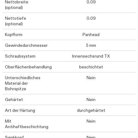
Nettobreite
0.09
(optional)
Nettotiefe
0.09
(optional)
Kopfform
Panhead
Gewindedurchmesser
5 mm
Schraubsystem
Innensechsrund TX
Oberflächenbehandlung
beschichtet
Unterschiedliches
Nein
Material der
Bohrspitze
Gehärtet
Nein
Art der Härtung
durchgehärtet
Mit
Nein
Antihaftbeschichtung
Senkkopf
Nein