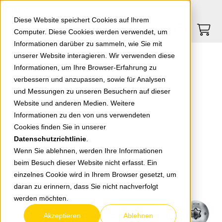
Springe zu Hauptinhalt
Springe zum Header
Springe zum Footer
0
0
Diese Website speichert Cookies auf Ihrem
Computer. Diese Cookies werden verwendet, um
Informationen darüber zu sammeln, wie Sie mit
unserer Website interagieren. Wir verwenden diese
PowerFast II Schraube 5,0x70 PH TX20 VG 670646
Informationen, um Ihre Browser-Erfahrung zu
verbessern und anzupassen, sowie für Analysen
und Messungen zu unseren Besuchern auf dieser
zurück zur Übersicht
Website und anderen Medien. Weitere
Informationen zu den von uns verwendeten
Cookies finden Sie in unserer
Datenschutzrichtlinie
.
Wenn Sie ablehnen, werden Ihre Informationen
beim Besuch dieser Website nicht erfasst. Ein
einzelnes Cookie wird in Ihrem Browser gesetzt, um
daran zu erinnern, dass Sie nicht nachverfolgt
werden möchten.
Akzeptieren
Ablehnen