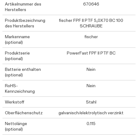
Artikelnummer des
670646
Herstellers
Produktbezeichnung
fischer FPF II PTF 5,0X70 BC 100
des Herstellers
SCHRAUBE
Markenname
fischer
(optional)
Produktserie
PowerFast FPF II PTF BC
(optional)
Batterie enthalten
Nein
(optional)
RoHS-
Nein
Kennzeichnung
Werkstoff
Stahl
Oberflächenschutz
galvanisch/elektrolytisch verzinkt
Nettolänge
0.115
(optional)