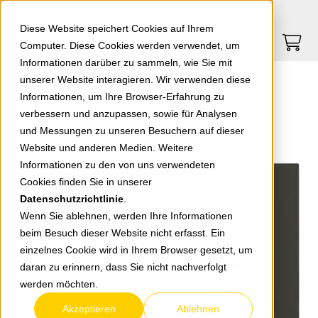
Springe zu Hauptinhalt
Springe zum Header
Springe zum Footer
0
0
Diese Website speichert Cookies auf Ihrem
Computer. Diese Cookies werden verwendet, um
Informationen darüber zu sammeln, wie Sie mit
unserer Website interagieren. Wir verwenden diese
Plus 55 Zentralscheibe SAT 2-Loch anthrazit
Informationen, um Ihre Browser-Erfahrung zu
verbessern und anzupassen, sowie für Analysen
und Messungen zu unseren Besuchern auf dieser
zurück zur Übersicht
Website und anderen Medien. Weitere
Informationen zu den von uns verwendeten
Cookies finden Sie in unserer
Datenschutzrichtlinie
.
Wenn Sie ablehnen, werden Ihre Informationen
beim Besuch dieser Website nicht erfasst. Ein
einzelnes Cookie wird in Ihrem Browser gesetzt, um
daran zu erinnern, dass Sie nicht nachverfolgt
werden möchten.
Akzeptieren
Ablehnen