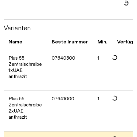
Varianten
Daten werden ge
Name
Bestellnummer
Min.
Verfügb
Plus 55
07640500
1
Zentralschreibe
1xUAE
anthrazit
Daten werden ge
Plus 55
07641000
1
Zentralschreibe
2xUAE
anthrazit
Daten werden ge