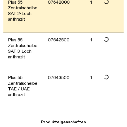
Plus 55
07642000
1
Zentralscheibe
SAT 2-Loch
anthrazit
Daten werden ge
Plus 55
07642500
1
Zentralscheibe
SAT 3-Loch
anthrazit
Daten werden ge
Plus 55
07643500
1
Zentralscheibe
TAE / UAE
anthrazit
Produkteigenschaften