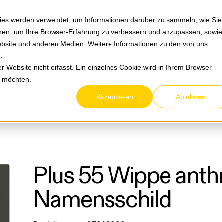
Springe zum Hauptmenu
Springe zur Suche
|
Direktbestellung
Ihre Ansprechpa
ies werden verwendet, um Informationen darüber zu sammeln, wie Sie
ionen, um Ihre Browser-Erfahrung zu verbessern und anzupassen, sowie
bsite und anderen Medien. Weitere Informationen zu den von uns
e
.
Service & Retouren
Karriere
Über eltric
 Website nicht erfasst. Ein einzelnes Cookie wird in Ihrem Browser
n möchten.
Akzeptieren
Ablehnen
Panasonic
Karre Plus 55 anthrazit
Flächenwi
Plus 55 Wippe anthr
Namensschild