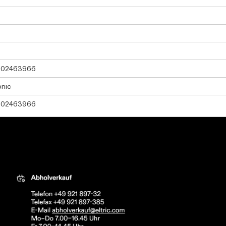
802463966
onic
802463966
tric