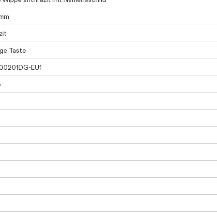
5mm
zit
ige Taste
0201DG-EU1
5