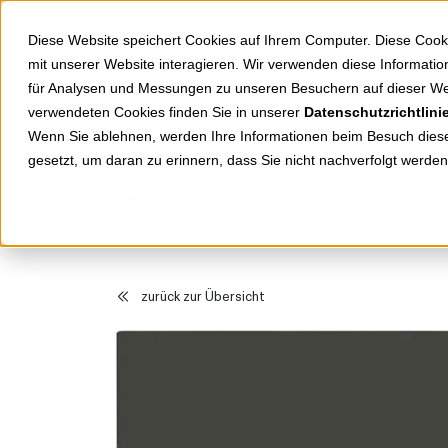
Springe zu Hauptinhalt
Springe zum Header
Springe zum Footer
Diese Website speichert Cookies auf Ihrem Computer. Diese Cook
mit unserer Website interagieren. Wir verwenden diese Informat
für Analysen und Messungen zu unseren Besuchern auf dieser We
verwendeten Cookies finden Sie in unserer
Datenschutzrichtlini
Shop
Markenwelten
Wenn Sie ablehnen, werden Ihre Informationen beim Besuch dieser
gesetzt, um daran zu erinnern, dass Sie nicht nachverfolgt werde
Produkte
Schalterprogramm
Plus 55 Wippe anthrazit mit Namensschild
zurück zur Übersicht