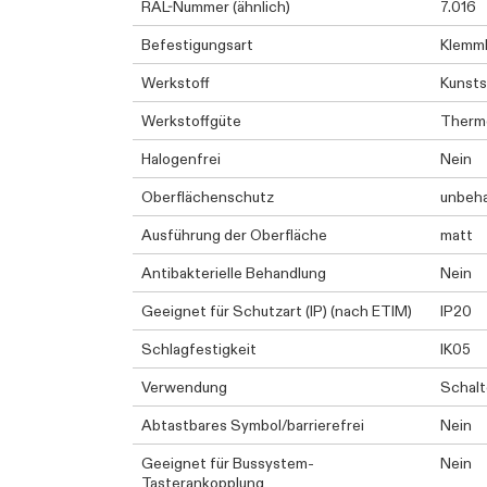
RAL-Nummer (ähnlich)
7.016
Befestigungsart
Klemm
Werkstoff
Kunsts
Werkstoffgüte
Therm
Halogenfrei
Nein
Oberflächenschutz
unbeh
Ausführung der Oberfläche
matt
Antibakterielle Behandlung
Nein
Geeignet für Schutzart (IP) (nach ETIM)
IP20
Schlagfestigkeit
IK05
Verwendung
Schalt
Abtastbares Symbol/barrierefrei
Nein
Geeignet für Bussystem-
Nein
Tasterankopplung