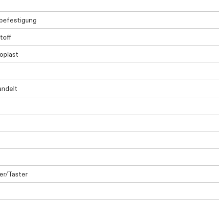
befestigung
toff
oplast
andelt
er/Taster