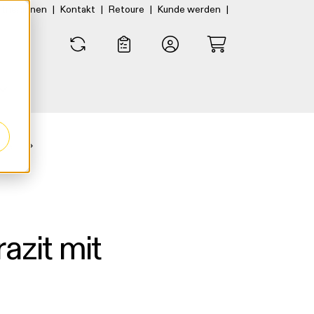
|
|
|
|
rtner:innen
Kontakt
Retoure
Kunde werden
0
0
ppe
azit mit