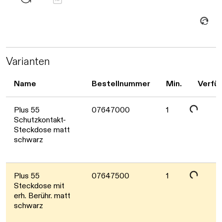
Daten werden geladen. Bitte warten...
Varianten
Name
Bestellnummer
Min.
Verfü
Daten werden geladen. Bitte warten...
Plus 55
07647000
1
Schutzkontakt-
Steckdose matt
schwarz
Daten werden geladen. Bitte warten...
Plus 55
07647500
1
Steckdose mit
erh. Berühr. matt
schwarz