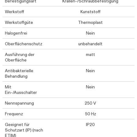
Befestigungsart
Krallen-/Schraubbefestigung
Werkstoff
Kunststoff
Werkstoffgüte
Thermoplast
Halogenfrei
Nein
Oberflächenschutz
unbehandelt
Ausführung der
matt
Oberfläche
Antibakterielle
Nein
Behandlung
Mit
Nein
Ein-/Ausschalter
Nennspannung
250 V
Frequenz
50 Hz
Geeignet für
IP20
Schutzart (IP) (nach
ETIM)