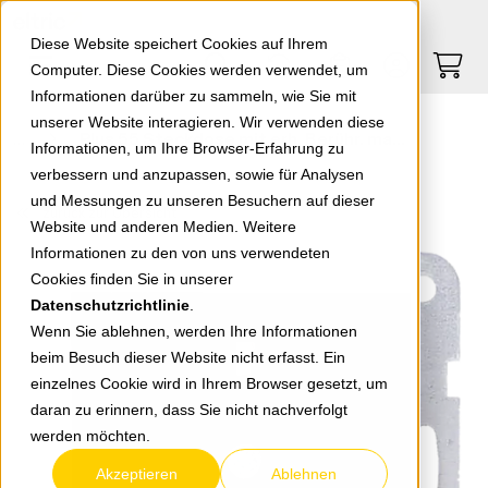
Springe zu Hauptinhalt
Springe zum Header
Springe zum Footer
0
0
Diese Website speichert Cookies auf Ihrem
Computer. Diese Cookies werden verwendet, um
Informationen darüber zu sammeln, wie Sie mit
unserer Website interagieren. Wir verwenden diese
Plus 55 Steckdose mit erh. Berühr. matt schwarz
Informationen, um Ihre Browser-Erfahrung zu
verbessern und anzupassen, sowie für Analysen
und Messungen zu unseren Besuchern auf dieser
zurück zur Übersicht
Website und anderen Medien. Weitere
Informationen zu den von uns verwendeten
Cookies finden Sie in unserer
Datenschutzrichtlinie
.
Wenn Sie ablehnen, werden Ihre Informationen
beim Besuch dieser Website nicht erfasst. Ein
einzelnes Cookie wird in Ihrem Browser gesetzt, um
daran zu erinnern, dass Sie nicht nachverfolgt
werden möchten.
Akzeptieren
Ablehnen