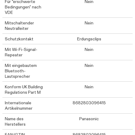
Für "erschwerte
Nein
Bedingungen" nach
VDE
Mitschaltender
Nein
Neutralleiter
Schutzkontakt
Erdungsclips
Mit Wi-Fi-Signal-
Nein
Repeater
Mit eingebautem
Nein
Bluetooth-
Lautsprecher
Konform UK Building
Nein
Regulations Part M
Internationale
8682803096415
Artikelnummer
Name des
Panasonic
Herstellers
EAN/GTIN
8682803096415