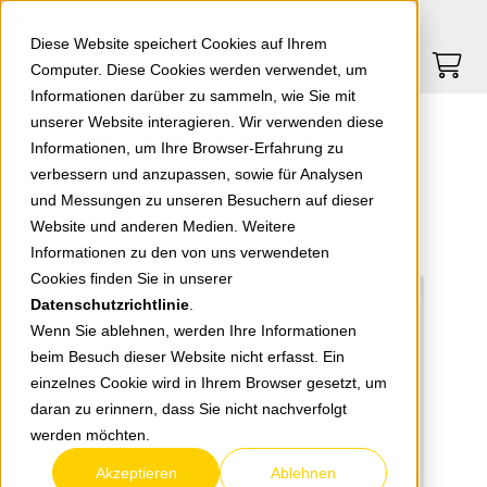
Springe zu Hauptinhalt
Springe zum Header
Springe zum Footer
0
0
Diese Website speichert Cookies auf Ihrem
Computer. Diese Cookies werden verwendet, um
Informationen darüber zu sammeln, wie Sie mit
unserer Website interagieren. Wir verwenden diese
Plus 55 Serienwippe weiß WDTR00091WH-EU1
Informationen, um Ihre Browser-Erfahrung zu
verbessern und anzupassen, sowie für Analysen
und Messungen zu unseren Besuchern auf dieser
zurück zur Übersicht
Website und anderen Medien. Weitere
Informationen zu den von uns verwendeten
Cookies finden Sie in unserer
Datenschutzrichtlinie
.
Wenn Sie ablehnen, werden Ihre Informationen
beim Besuch dieser Website nicht erfasst. Ein
einzelnes Cookie wird in Ihrem Browser gesetzt, um
daran zu erinnern, dass Sie nicht nachverfolgt
werden möchten.
Akzeptieren
Ablehnen