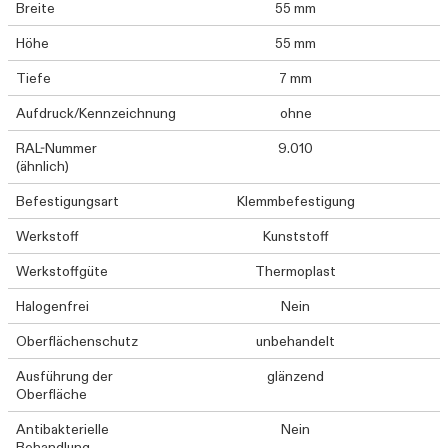
Breite
55 mm
Höhe
55 mm
Tiefe
7 mm
Aufdruck/Kennzeichnung
ohne
RAL-Nummer
9.010
(ähnlich)
Befestigungsart
Klemmbefestigung
Werkstoff
Kunststoff
Werkstoffgüte
Thermoplast
Halogenfrei
Nein
Oberflächenschutz
unbehandelt
Ausführung der
glänzend
Oberfläche
Antibakterielle
Nein
Behandlung