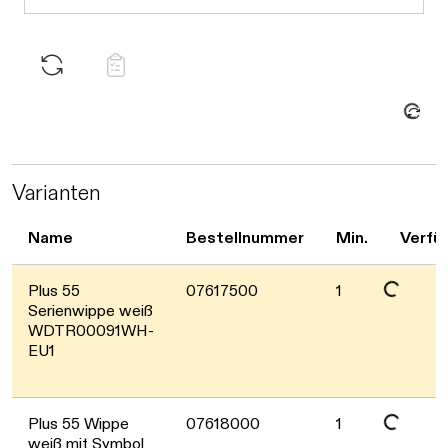
Daten werden geladen. Bitte warten...
Varianten
Name
Bestellnummer
Min.
Verfü
Daten werden geladen. Bitte warten...
Plus 55
07617500
1
Serienwippe weiß
WDTR00091WH-
EU1
Daten werden geladen. Bitte warten...
Plus 55 Wippe
07618000
1
weiß mit Symbol