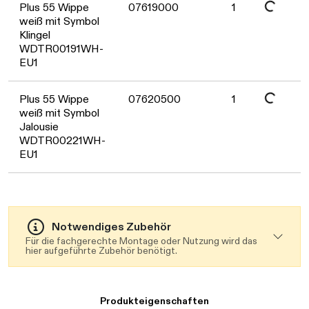
Daten werden geladen. Bitte warten...
Plus 55 Wippe
07619000
1
weiß mit Symbol
Klingel
WDTR00191WH-
EU1
Daten werden geladen. Bitte warten...
Plus 55 Wippe
07620500
1
weiß mit Symbol
Jalousie
WDTR00221WH-
EU1
Notwendiges Zubehör
Für die fachgerechte Montage oder Nutzung wird das
hier aufgeführte Zubehör benötigt.
Produkteigenschaften