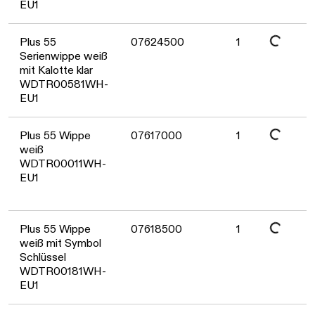
EU1
Daten werden geladen. Bitte warten...
Plus 55
07624500
1
Serienwippe weiß
mit Kalotte klar
WDTR00581WH-
EU1
Daten werden geladen. Bitte warten...
Plus 55 Wippe
07617000
1
weiß
WDTR00011WH-
EU1
Daten werden geladen. Bitte warten...
Plus 55 Wippe
07618500
1
weiß mit Symbol
Schlüssel
WDTR00181WH-
EU1