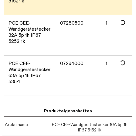
5152-1k
Daten werden ge
PCE CEE-
07280500
1
Wandgerätestecker
32A 5p 1h IP67
5252-1k
PCE CEE-
07294000
1
Wandgerätestecker
63A 5p 1h IP67
535-1
Produkteigenschaften
Artikelname
PCE CEE-Wandgerätestecker 16A 5p 1h
IP67 5152-1k