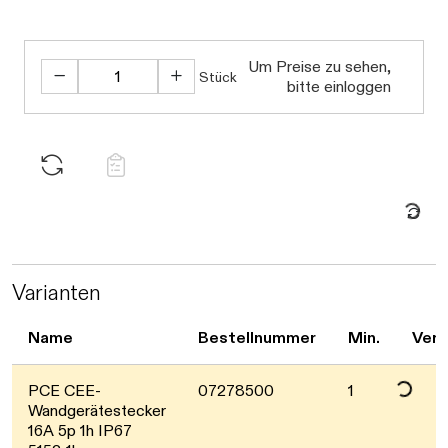
Daten werden 
Um Preise zu sehen,
Stück
bitte einloggen
Daten werden ge
Varianten
Name
Bestellnummer
Min.
Verf
Daten werden ge
PCE CEE-
07278500
1
Wandgerätestecker
16A 5p 1h IP67