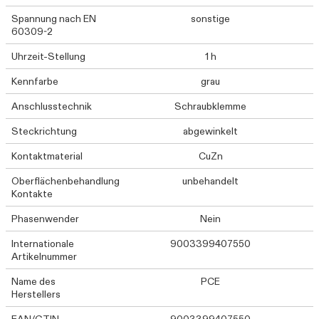
Spannung nach EN
sonstige
60309-2
Uhrzeit-Stellung
1 h
Kennfarbe
grau
Anschlusstechnik
Schraubklemme
Steckrichtung
abgewinkelt
Kontaktmaterial
CuZn
Oberflächenbehandlung
unbehandelt
Kontakte
Phasenwender
Nein
Internationale
9003399407550
Artikelnummer
Name des
PCE
Herstellers
EAN/GTIN
9003399407550