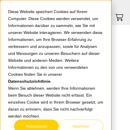
Springe zu Hauptinhalt
Springe zum Header
Springe zum Footer
0
0
Diese Website speichert Cookies auf Ihrem
Computer. Diese Cookies werden verwendet, um
Informationen darüber zu sammeln, wie Sie mit
unserer Website interagieren. Wir verwenden diese
PCE CEE-Wandgerätestecker 16A 5p 1h IP67 5152-1k
Informationen, um Ihre Browser-Erfahrung zu
verbessern und anzupassen, sowie für Analysen
und Messungen zu unseren Besuchern auf dieser
zurück zur Übersicht
Website und anderen Medien. Weitere
Informationen zu den von uns verwendeten
Cookies finden Sie in unserer
Datenschutzrichtlinie
.
Wenn Sie ablehnen, werden Ihre Informationen
beim Besuch dieser Website nicht erfasst. Ein
einzelnes Cookie wird in Ihrem Browser gesetzt, um
daran zu erinnern, dass Sie nicht nachverfolgt
werden möchten.
Akzeptieren
Ablehnen