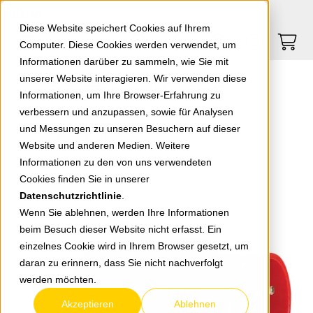
Springe zu Hauptinhalt
Springe zum Header
Springe zum Footer
0
0
Diese Website speichert Cookies auf Ihrem
Computer. Diese Cookies werden verwendet, um
Informationen darüber zu sammeln, wie Sie mit
unserer Website interagieren. Wir verwenden diese
PCE CEE-Stecker 5x32A "Shark"
Informationen, um Ihre Browser-Erfahrung zu
verbessern und anzupassen, sowie für Analysen
und Messungen zu unseren Besuchern auf dieser
zurück zur Übersicht
Website und anderen Medien. Weitere
Informationen zu den von uns verwendeten
Cookies finden Sie in unserer
Datenschutzrichtlinie
.
Wenn Sie ablehnen, werden Ihre Informationen
beim Besuch dieser Website nicht erfasst. Ein
einzelnes Cookie wird in Ihrem Browser gesetzt, um
daran zu erinnern, dass Sie nicht nachverfolgt
werden möchten.
Akzeptieren
Ablehnen