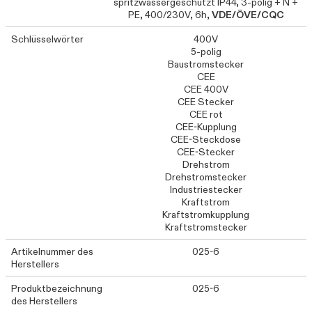
spritzwassergeschützt IP44, 3-polig + N +
PE, 400/230V, 6h,
VDE/ÖVE/CQC
Schlüsselwörter
400V
5-polig
Baustromstecker
CEE
CEE 400V
CEE Stecker
CEE rot
CEE-Kupplung
CEE-Steckdose
CEE-Stecker
Drehstrom
Drehstromstecker
Industriestecker
Kraftstrom
Kraftstromkupplung
Kraftstromstecker
Artikelnummer des
025-6
Herstellers
Produktbezeichnung
025-6
des Herstellers