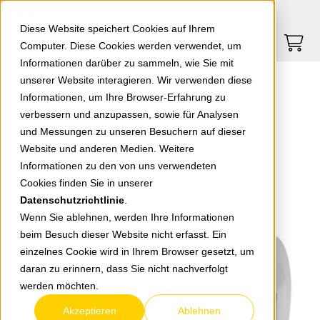
Springe zu Hauptinhalt
Springe zum Header
Springe zum Footer
0
0
Diese Website speichert Cookies auf Ihrem
Computer. Diese Cookies werden verwendet, um
Informationen darüber zu sammeln, wie Sie mit
unserer Website interagieren. Wir verwenden diese
PCE CEE-Kupplung 32A 5p 1h IP67 2252-1
Informationen, um Ihre Browser-Erfahrung zu
verbessern und anzupassen, sowie für Analysen
und Messungen zu unseren Besuchern auf dieser
zurück zur Übersicht
Website und anderen Medien. Weitere
Informationen zu den von uns verwendeten
Cookies finden Sie in unserer
Datenschutzrichtlinie
.
Wenn Sie ablehnen, werden Ihre Informationen
beim Besuch dieser Website nicht erfasst. Ein
einzelnes Cookie wird in Ihrem Browser gesetzt, um
daran zu erinnern, dass Sie nicht nachverfolgt
werden möchten.
Akzeptieren
Ablehnen