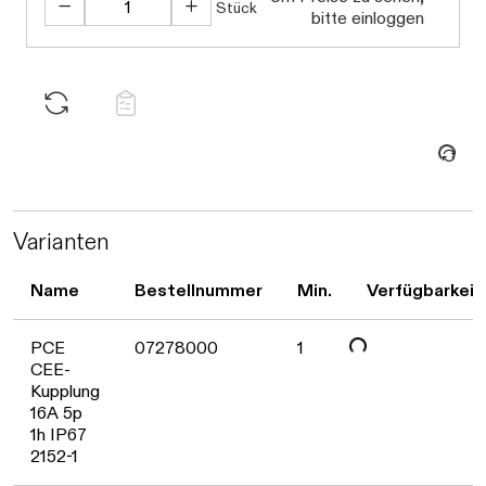
Stück
bitte einloggen
Daten werden geladen. Bitte warten...
Varianten
Daten werden geladen. Bitte warten...
Name
Bestellnummer
Min.
Verfügbarkeit
PCE
07278000
1
CEE-
Kupplung
16A 5p
1h IP67
Daten werden geladen. Bitte warten...
2152-1