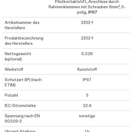
Pilotkontaktstift, Anschluss durch
Rahmenklemmen mit Schrauben 6mm², 5-
polig,
IP67
Artikelnummer des
2252-1
Herstellers
Produktbezeichnung
2252-1
des Herstellers
Nettogewicht
0.338
(optional)
Werkstoff
Kunststoff
Schutzart (IP) (nach
IP67
ETIM)
Polzahl
5
IEC-Stromstärke
32 A
Spannung nach EN
sonstige
60309-2
Uhrzeit-Stellung
1 h