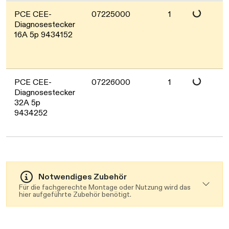
Daten werden
PCE CEE-
07225000
1
Diagnosestecker
16A 5p 9434152
Daten werden
PCE CEE-
07226000
1
Diagnosestecker
32A 5p
9434252
Notwendiges Zubehör
Für die fachgerechte Montage oder Nutzung wird das
hier aufgeführte Zubehör benötigt.