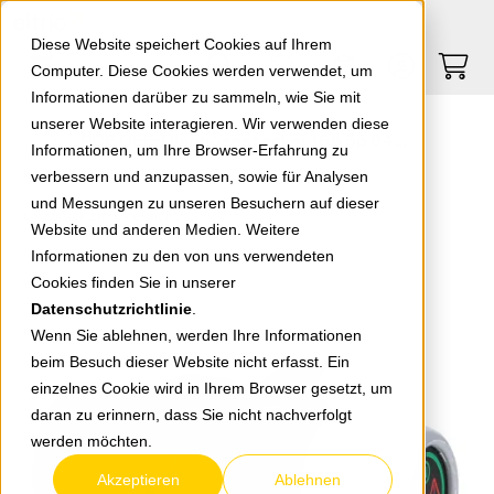
Springe zu Hauptinhalt
Springe zum Header
Springe zum Footer
0
0
Diese Website speichert Cookies auf Ihrem
Computer. Diese Cookies werden verwendet, um
Informationen darüber zu sammeln, wie Sie mit
unserer Website interagieren. Wir verwenden diese
PCE CEE-Diagnosestecker 16A 5p 9434152
Informationen, um Ihre Browser-Erfahrung zu
verbessern und anzupassen, sowie für Analysen
und Messungen zu unseren Besuchern auf dieser
zurück zur Übersicht
Website und anderen Medien. Weitere
Informationen zu den von uns verwendeten
Cookies finden Sie in unserer
Datenschutzrichtlinie
.
Wenn Sie ablehnen, werden Ihre Informationen
beim Besuch dieser Website nicht erfasst. Ein
einzelnes Cookie wird in Ihrem Browser gesetzt, um
daran zu erinnern, dass Sie nicht nachverfolgt
werden möchten.
Akzeptieren
Ablehnen