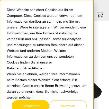
Springe zu Hauptinhalt
Springe zum Header
Springe zum Footer
0
0
Diese Website speichert Cookies auf Ihrem
Computer. Diese Cookies werden verwendet, um
Informationen darüber zu sammeln, wie Sie mit
unserer Website interagieren. Wir verwenden diese
Panasonic 6-fa.Steckdosenleiste 1,5m schw.m.Schalt WLTA04612BL-EU1
Informationen, um Ihre Browser-Erfahrung zu
verbessern und anzupassen, sowie für Analysen
und Messungen zu unseren Besuchern auf dieser
zurück zur Übersicht
Website und anderen Medien. Weitere
Informationen zu den von uns verwendeten
Cookies finden Sie in unserer
Datenschutzrichtlinie
.
Wenn Sie ablehnen, werden Ihre Informationen
beim Besuch dieser Website nicht erfasst. Ein
einzelnes Cookie wird in Ihrem Browser gesetzt, um
daran zu erinnern, dass Sie nicht nachverfolgt
werden möchten.
Akzeptieren
Ablehnen