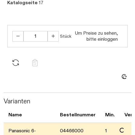
Katalogseite
17
Um Preise zu sehen,
Stück
bitte einloggen
Daten werden geladen. Bitte warten...
Varianten
Name
Bestellnummer
Min.
Verf
Panasonic 6-
04466000
1