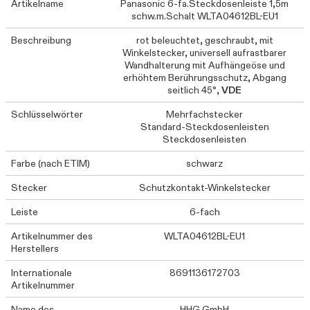
Artikelname
Panasonic 6-fa.Steckdosenleiste 1,5m
schw.m.Schalt WLTA04612BL-EU1
Beschreibung
rot beleuchtet, geschraubt, mit
Winkelstecker, universell aufrastbarer
Wandhalterung mit Aufhängeöse und
erhöhtem Berührungsschutz, Abgang
seitlich 45°,
VDE
Schlüsselwörter
Mehrfachstecker
Standard-Steckdosenleisten
Steckdosenleisten
Farbe (nach ETIM)
schwarz
Stecker
Schutzkontakt-Winkelstecker
Leiste
6-fach
Artikelnummer des
WLTA04612BL-EU1
Herstellers
Internationale
8691136172703
Artikelnummer
Name des
HHG GmbH