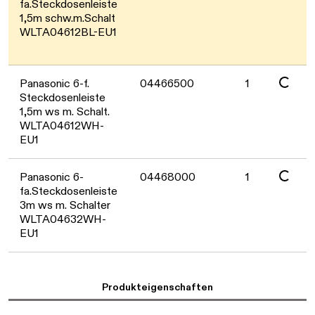
Daten werden geladen. Bitte warten...
fa.Steckdosenleiste
1,5m schw.m.Schalt
WLTA04612BL-EU1
Daten werden geladen. Bitte warten...
Panasonic 6-f.
04466500
1
Steckdosenleiste
1,5m ws m. Schalt.
WLTA04612WH-
EU1
Daten werden geladen. Bitte warten...
Panasonic 6-
04468000
1
fa.Steckdosenleiste
3m ws m. Schalter
WLTA04632WH-
EU1
Produkteigenschaften