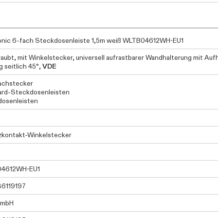
nic 6-fach Steckdosenleiste 1,5m weiß WLTB04612WH-EU1
aubt, mit Winkelstecker, universell aufrastbarer Wandhalterung mit A
 seitlich 45°,
VDE
achstecker
rd-Steckdosenleisten
osenleisten
kontakt-Winkelstecker
h
4612WH-EU1
36119197
GmbH