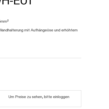
WH-EU1
,5mm²
er Wandhalterung mit Aufhängeöse und erhöhtem
Daten werden geladen. Bitte warten...
Um Preise zu sehen, bitte einloggen