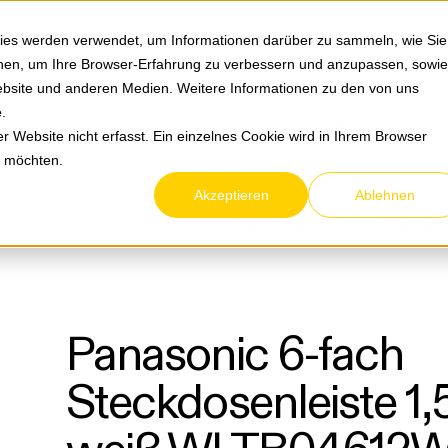
Springe zum Hauptmenu
Springe zur Suche
|
Direktbestellung
Ihre Ansprechpa
ies werden verwendet, um Informationen darüber zu sammeln, wie Sie
ionen, um Ihre Browser-Erfahrung zu verbessern und anzupassen, sowie
bsite und anderen Medien. Weitere Informationen zu den von uns
e
.
Service & Retouren
Karriere
Über eltric
 Website nicht erfasst. Ein einzelnes Cookie wird in Ihrem Browser
n möchten.
Akzeptieren
Ablehnen
Verlängerungen & Steckdosenleisten
Steckdosenleis
-F 3x1,5mm¬≤
Panasonic 6-fach Steckdosenleiste 1,5m weiß WLTB04612WH-EU1
Panasonic 6-fach
Steckdosenleiste 1