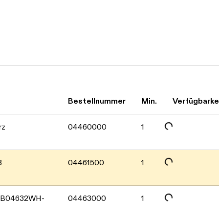
Daten werden geladen. Bitte warten...
Daten werden geladen. Bitte warten...
Bestellnummer
Min.
Verfügbarke
Daten werden geladen. Bitte warten...
rz
04460000
1
ß
04461500
1
WLTB04632WH-
04463000
1