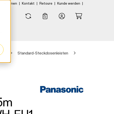
|
|
|
|
rtner:innen
Kontakt
Retoure
Kunde werden
0
0
ten
Standard-Steckdosenleisten
,5m