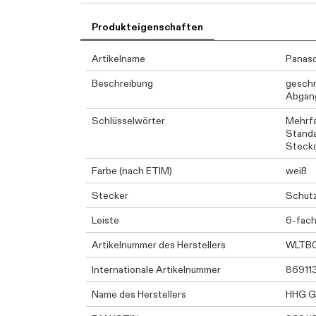
Produkteigenschaften
Artikelname
Panaso
Beschreibung
geschr
Abgang
Schlüsselwörter
Mehrf
Standa
Steckd
Farbe (nach ETIM)
weiß
Stecker
Schutz
Leiste
6-fac
Artikelnummer des Herstellers
WLTB0
Internationale Artikelnummer
86911
Name des Herstellers
HHG 