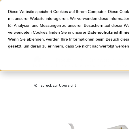
Springe zu Hauptinhalt
Springe zum Header
Springe zum Footer
Diese Website speichert Cookies auf Ihrem Computer. Diese Cook
mit unserer Website interagieren. Wir verwenden diese Informat
für Analysen und Messungen zu unseren Besuchern auf dieser We
verwendeten Cookies finden Sie in unserer
Datenschutzrichtlini
Shop
Markenwelten
Wenn Sie ablehnen, werden Ihre Informationen beim Besuch dieser
gesetzt, um daran zu erinnern, dass Sie nicht nachverfolgt werde
Produkte
Stromversorgung
PANASONIC Steckdosenleiste 6-fach H05VV
zurück zur Übersicht