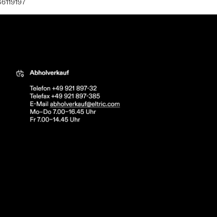
36119197
tric