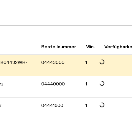
Bestellnummer
Min.
Verfügbarke
Daten werden geladen. Bitte warten...
WLTB04432WH-
04443000
1
Daten werden geladen. Bitte warten...
rz
04440000
1
Daten werden geladen. Bitte warten...
ß
04441500
1