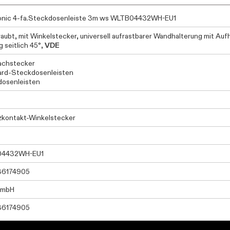
onic 4-fa.Steckdosenleiste 3m ws WLTB04432WH-EU1
aubt, mit Winkelstecker, universell aufrastbarer Wandhalterung mit A
 seitlich 45°,
VDE
achstecker
rd-Steckdosenleisten
osenleisten
kontakt-Winkelstecker
4432WH-EU1
36174905
GmbH
36174905