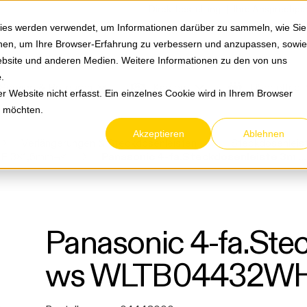
Springe zum Hauptmenu
Springe zur Suche
|
Direktbestellung
Ihre Ansprechpa
ies werden verwendet, um Informationen darüber zu sammeln, wie Sie
ionen, um Ihre Browser-Erfahrung zu verbessern und anzupassen, sowie
bsite und anderen Medien. Weitere Informationen zu den von uns
e
.
Service & Retouren
Karriere
Über eltric
 Website nicht erfasst. Ein einzelnes Cookie wird in Ihrem Browser
n möchten.
Akzeptieren
Ablehnen
Verlängerungen & Steckdosenleisten
Steckdosenleis
-F 3x1,5mm¬≤
Panasonic 4-fa.Steckdosenleiste 3m ws WLTB04432WH-EU1
Panasonic 4-fa.Ste
ws WLTB04432WH