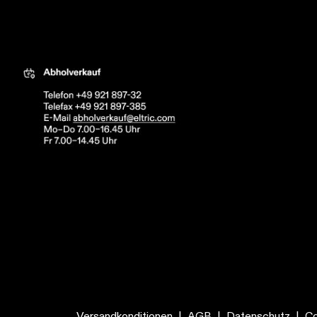
tric
Versandkonditionen
|
AGB
|
Datenschutz
|
Co