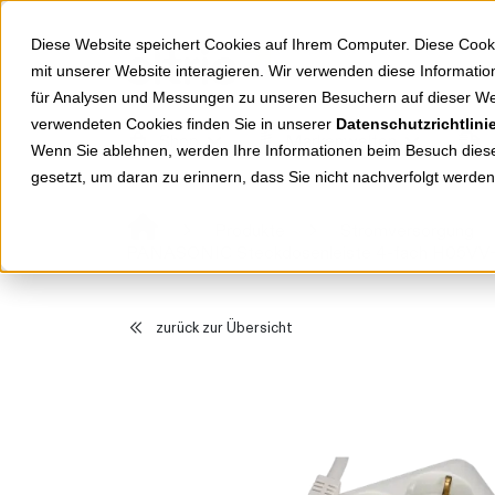
Springe zu Hauptinhalt
Springe zum Header
Springe zum Footer
Diese Website speichert Cookies auf Ihrem Computer. Diese Cook
mit unserer Website interagieren. Wir verwenden diese Informat
für Analysen und Messungen zu unseren Besuchern auf dieser We
verwendeten Cookies finden Sie in unserer
Datenschutzrichtlini
Shop
Markenwelten
Wenn Sie ablehnen, werden Ihre Informationen beim Besuch dieser
gesetzt, um daran zu erinnern, dass Sie nicht nachverfolgt werde
Produkte
Stromversorgung
PANASONIC Steckdosenleiste 4-fach H05VV
zurück zur Übersicht