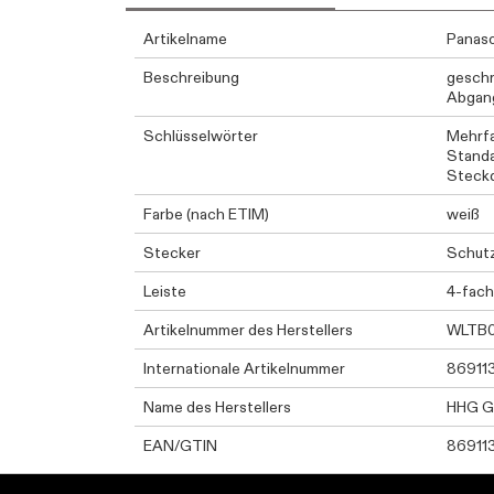
Artikelname
Panas
Beschreibung
geschr
Abgang
Schlüsselwörter
Mehrf
Standa
Steckd
Farbe (nach ETIM)
weiß
Stecker
Schutz
Leiste
4-fach
Artikelnummer des Herstellers
WLTB0
Internationale Artikelnummer
86911
Name des Herstellers
HHG 
EAN/GTIN
86911