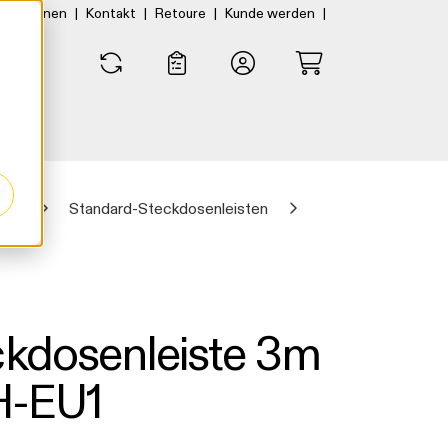
|
|
|
|
rtner:innen
Kontakt
Retoure
Kunde werden
0
0
ten
Standard-Steckdosenleisten
ckdosenleiste 3m
-EU1