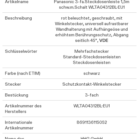
Artikelname
Panasonic 3-fa.Steckdosenleiste 1,5m
schw.m.Schalt WLTA04312BL-EU1
Beschreibung
rot beleuchtet, geschraubt, mit
Winkelstecker, universell aufrastbarer
Wandhalterung mit Aufhängeöse und
erhöhtem Berührungsschutz, Abgang
seitlich 45°,
VDE
Schlüsselwörter
Mehrfachstecker
Standard-Steckdosenleisten
Steckdosenleisten
Farbe (nach ETIM)
schwarz
Stecker
Schutzkontakt-Winkelstecker
Bestückung
3-fach
Artikelnummer des
WLTA04312BL-EU1
Herstellers
Internationale
8691136115052
Artikelnummer
Name des
HHG GmbH