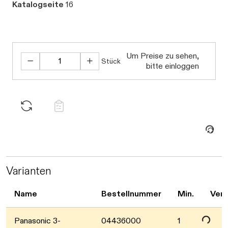
Katalogseite
16
Um Preise zu sehen,
Stück
bitte einloggen
Daten werden geladen. Bitte warten...
Varianten
Daten werden geladen. Bitte warten...
Name
Bestellnummer
Min.
Verf
Panasonic 3-
04436000
1