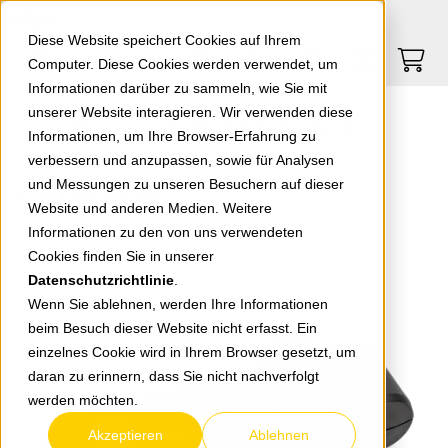
Springe zu Hauptinhalt
Springe zum Header
Springe zum Footer
0
0
Diese Website speichert Cookies auf Ihrem
Computer. Diese Cookies werden verwendet, um
Informationen darüber zu sammeln, wie Sie mit
unserer Website interagieren. Wir verwenden diese
Panasonic 3-fa.Steckdosenleiste 1,5m schw.m.Schalt WLTA04312BL-EU1
Informationen, um Ihre Browser-Erfahrung zu
verbessern und anzupassen, sowie für Analysen
und Messungen zu unseren Besuchern auf dieser
zurück zur Übersicht
Website und anderen Medien. Weitere
Informationen zu den von uns verwendeten
Cookies finden Sie in unserer
Datenschutzrichtlinie
.
Wenn Sie ablehnen, werden Ihre Informationen
beim Besuch dieser Website nicht erfasst. Ein
einzelnes Cookie wird in Ihrem Browser gesetzt, um
daran zu erinnern, dass Sie nicht nachverfolgt
werden möchten.
Akzeptieren
Ablehnen