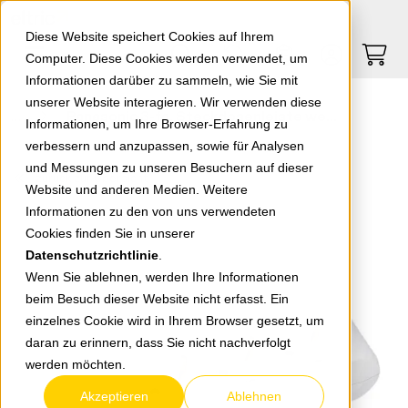
Springe zu Hauptinhalt
Springe zum Header
Springe zum Footer
0
0
Diese Website speichert Cookies auf Ihrem
Computer. Diese Cookies werden verwendet, um
Informationen darüber zu sammeln, wie Sie mit
unserer Website interagieren. Wir verwenden diese
Panasonic 3-fa. Steckdosenleiste weiß m.Schalter WLTA04302WH-EU1
Informationen, um Ihre Browser-Erfahrung zu
verbessern und anzupassen, sowie für Analysen
und Messungen zu unseren Besuchern auf dieser
zurück zur Übersicht
Website und anderen Medien. Weitere
Informationen zu den von uns verwendeten
Cookies finden Sie in unserer
Datenschutzrichtlinie
.
Wenn Sie ablehnen, werden Ihre Informationen
beim Besuch dieser Website nicht erfasst. Ein
einzelnes Cookie wird in Ihrem Browser gesetzt, um
daran zu erinnern, dass Sie nicht nachverfolgt
werden möchten.
Akzeptieren
Ablehnen