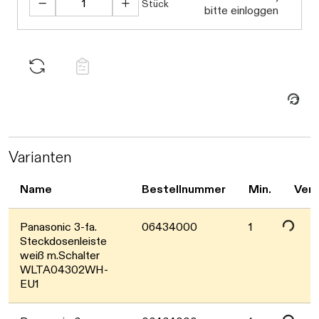
Stück
bitte einloggen
Daten werden geladen. Bitte warten...
Daten werden geladen. Bitte warten...
Varianten
Name
Bestellnummer
Min.
Verf
Panasonic 3-fa.
06434000
1
Daten werden geladen. Bitte warten...
Steckdosenleiste
weiß m.Schalter
WLTA04302WH-
EU1