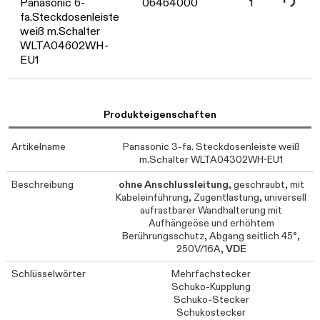
Panasonic 6-
06464000
1
fa.Steckdosenleiste
weiß m.Schalter
WLTA04602WH-
EU1
Produkteigenschaften
Artikelname
Panasonic 3-fa. Steckdosenleiste weiß
m.Schalter WLTA04302WH-EU1
Beschreibung
ohne Anschlussleitung
, geschraubt, mit
Kabeleinführung, Zugentlastung, universell
aufrastbarer Wandhalterung mit
Aufhängeöse und erhöhtem
Berührungsschutz, Abgang seitlich 45°,
250V/16A,
VDE
Schlüsselwörter
Mehrfachstecker
Schuko-Kupplung
Schuko-Stecker
Schukostecker