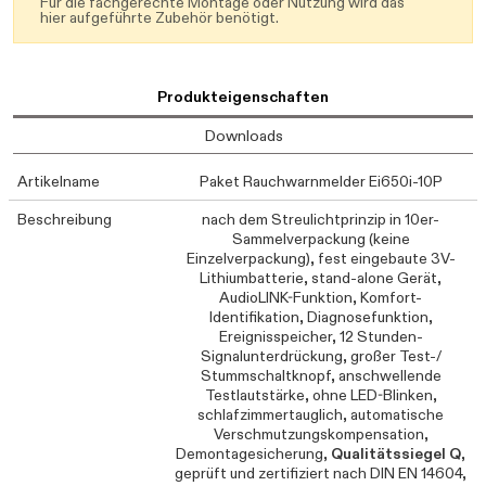
Für die fachgerechte Montage oder Nutzung wird das
hier aufgeführte Zubehör benötigt.
Produkteigenschaften
Downloads
Artikelname
Paket Rauchwarnmelder Ei650i-10P
Beschreibung
nach dem Streulichtprinzip in 10er-
Sammelverpackung (keine
Einzelverpackung), fest eingebaute 3V-
Lithiumbatterie, stand-alone Gerät,
AudioLINK-Funktion, Komfort-
Identifikation, Diagnosefunktion,
Ereignisspeicher, 12 Stunden-
Signalunterdrückung, großer Test-/
Stummschaltknopf, anschwellende
Testlautstärke, ohne LED-Blinken,
schlafzimmertauglich, automatische
Verschmutzungskompensation,
Demontagesicherung,
Qualitätssiegel Q
,
geprüft und zertifiziert nach DIN EN 14604,