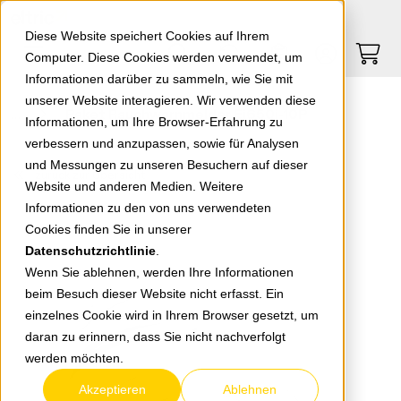
Springe zu Hauptinhalt
Springe zum Header
Springe zum Footer
0
0
Diese Website speichert Cookies auf Ihrem
Computer. Diese Cookies werden verwendet, um
Informationen darüber zu sammeln, wie Sie mit
unserer Website interagieren. Wir verwenden diese
Paket Rauchwarnmelder Ei650i-10P
Informationen, um Ihre Browser-Erfahrung zu
verbessern und anzupassen, sowie für Analysen
und Messungen zu unseren Besuchern auf dieser
zurück zur Übersicht
Website und anderen Medien. Weitere
Informationen zu den von uns verwendeten
Cookies finden Sie in unserer
Datenschutzrichtlinie
.
Wenn Sie ablehnen, werden Ihre Informationen
beim Besuch dieser Website nicht erfasst. Ein
einzelnes Cookie wird in Ihrem Browser gesetzt, um
daran zu erinnern, dass Sie nicht nachverfolgt
werden möchten.
Akzeptieren
Ablehnen