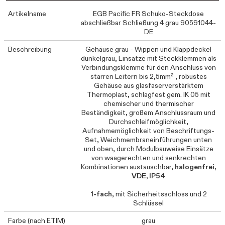
Artikelname
EGB Pacific FR Schuko-Steckdose
abschließbar Schließung 4 grau 90591044-
DE
Beschreibung
Gehäuse grau - Wippen und Klappdeckel
dunkelgrau, Einsätze mit Steckklemmen als
Verbindungsklemme für den Anschluss von
starren Leitern bis 2,5mm² , robustes
Gehäuse aus glasfaserverstärktem
Thermoplast, schlagfest gem. IK 05 mit
chemischer und thermischer
Beständigkeit, großem Anschlussraum und
Durchschleifmöglichkeit,
Aufnahmemöglichkeit von Beschriftungs-
Set, Weichmembraneinführungen unten
und oben, durch Modulbauweise Einsätze
von waagerechten und senkrechten
Kombinationen austauschbar,
halogenfrei,
VDE, IP54
1-fach
, mit Sicherheitsschloss und 2
Schlüssel
Farbe (nach ETIM)
grau