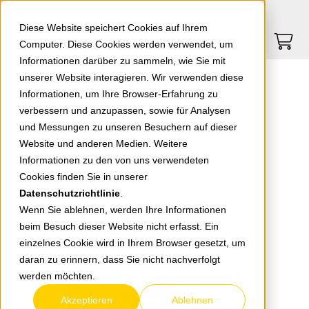
Springe zu Hauptinhalt
Springe zum Header
Springe zum Footer
0
0
Diese Website speichert Cookies auf Ihrem
Computer. Diese Cookies werden verwendet, um
Informationen darüber zu sammeln, wie Sie mit
unserer Website interagieren. Wir verwenden diese
EGB Pacific FR Schuko-Steckdose abschließbar Schließung 4 grau 90591044-DE
Informationen, um Ihre Browser-Erfahrung zu
verbessern und anzupassen, sowie für Analysen
und Messungen zu unseren Besuchern auf dieser
zurück zur Übersicht
Website und anderen Medien. Weitere
Informationen zu den von uns verwendeten
Cookies finden Sie in unserer
Datenschutzrichtlinie
.
Wenn Sie ablehnen, werden Ihre Informationen
beim Besuch dieser Website nicht erfasst. Ein
einzelnes Cookie wird in Ihrem Browser gesetzt, um
daran zu erinnern, dass Sie nicht nachverfolgt
werden möchten.
Akzeptieren
Ablehnen