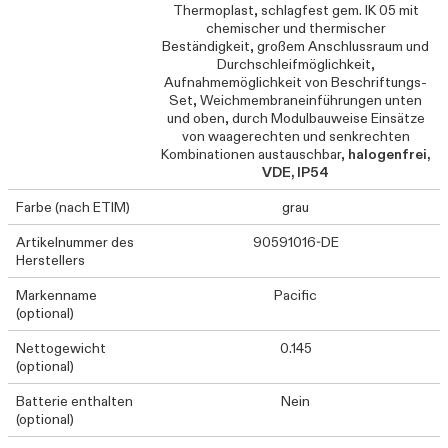
Thermoplast, schlagfest gem. IK 05 mit
chemischer und thermischer
Beständigkeit, großem Anschlussraum und
Durchschleifmöglichkeit,
Aufnahmemöglichkeit von Beschriftungs-
Set, Weichmembraneinführungen unten
und oben, durch Modulbauweise Einsätze
von waagerechten und senkrechten
Kombinationen austauschbar,
halogenfrei,
VDE, IP54
Farbe (nach ETIM)
grau
Artikelnummer des
90591016-DE
Herstellers
Markenname
Pacific
(optional)
Nettogewicht
0.145
(optional)
Batterie enthalten
Nein
(optional)