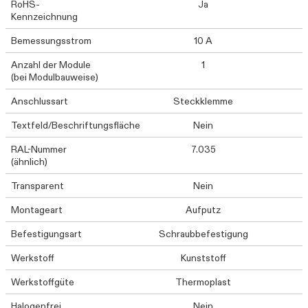
RoHS-
Ja
Kennzeichnung
Bemessungsstrom
10 A
Anzahl der Module
1
(bei Modulbauweise)
Anschlussart
Steckklemme
Textfeld/Beschriftungsfläche
Nein
RAL-Nummer
7.035
(ähnlich)
Transparent
Nein
Montageart
Aufputz
Befestigungsart
Schraubbefestigung
Werkstoff
Kunststoff
Werkstoffgüte
Thermoplast
Halogenfrei
Nein