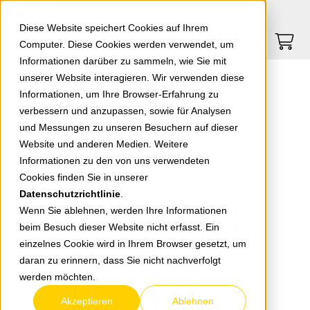
Springe zu Hauptinhalt
Springe zum Header
Springe zum Footer
0
0
Diese Website speichert Cookies auf Ihrem
Computer. Diese Cookies werden verwendet, um
Informationen darüber zu sammeln, wie Sie mit
unserer Website interagieren. Wir verwenden diese
EGB Pacific FR Jalousietaster grau 90591016-DE
Informationen, um Ihre Browser-Erfahrung zu
verbessern und anzupassen, sowie für Analysen
und Messungen zu unseren Besuchern auf dieser
zurück zur Übersicht
Website und anderen Medien. Weitere
Informationen zu den von uns verwendeten
Cookies finden Sie in unserer
Datenschutzrichtlinie
.
Wenn Sie ablehnen, werden Ihre Informationen
beim Besuch dieser Website nicht erfasst. Ein
einzelnes Cookie wird in Ihrem Browser gesetzt, um
daran zu erinnern, dass Sie nicht nachverfolgt
werden möchten.
Akzeptieren
Ablehnen