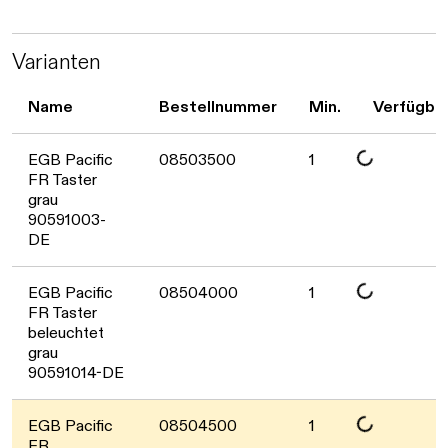
Daten werden geladen. Bitte warten...
Varianten
Name
Bestellnummer
Min.
Verfügbar
Daten werden geladen. Bitte warten...
EGB Pacific
08503500
1
FR Taster
grau
90591003-
DE
Daten werden geladen. Bitte warten...
EGB Pacific
08504000
1
FR Taster
beleuchtet
grau
90591014-DE
EGB Pacific
08504500
1
FR