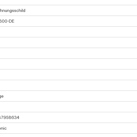
hnungsschild
300-DE
ge
37958634
onic