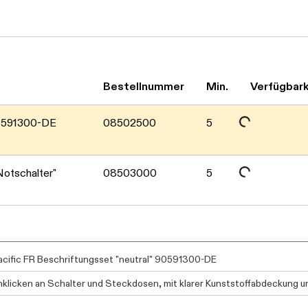
Daten werden geladen. Bitte warten...
Daten werden geladen. Bitte warten...
Bestellnummer
Min.
Verfügbark
90591300-DE
08502500
5
Notschalter"
08503000
5
cific FR Beschriftungsset "neutral" 90591300-DE
nklicken an Schalter und Steckdosen, mit klarer Kunststoffabdeckung u