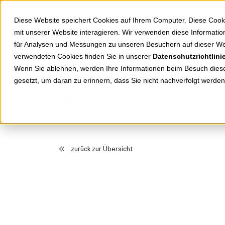
Springe zu Hauptinhalt
Springe zum Header
Springe zum Footer
Diese Website speichert Cookies auf Ihrem Computer. Diese Cook
mit unserer Website interagieren. Wir verwenden diese Informat
für Analysen und Messungen zu unseren Besuchern auf dieser We
verwendeten Cookies finden Sie in unserer
Datenschutzrichtlini
Shop
Markenwelten
Wenn Sie ablehnen, werden Ihre Informationen beim Besuch dieser
gesetzt, um daran zu erinnern, dass Sie nicht nachverfolgt werde
Produkte
Schalterprogramm
EGB Pacific FR Beschriftungsset "neutral" 90591300-DE
zurück zur Übersicht