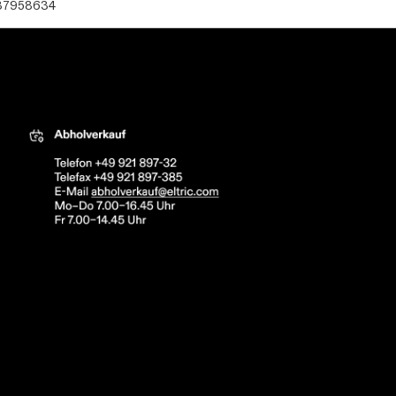
37958634
tric