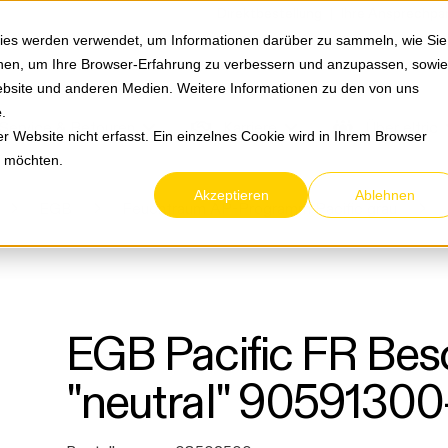
Springe zum Hauptmenu
Springe zur Suche
|
Direktbestellung
Ihre Ansprechpa
ies werden verwendet, um Informationen darüber zu sammeln, wie Sie
ionen, um Ihre Browser-Erfahrung zu verbessern und anzupassen, sowie
bsite und anderen Medien. Weitere Informationen zu den von uns
e
.
Service & Retouren
Karriere
Über eltric
 Website nicht erfasst. Ein einzelnes Cookie wird in Ihrem Browser
n möchten.
Akzeptieren
Ablehnen
EGB
Feuchtraum AP-Programm Pacific grau
EGB Pacific FR Bes
"neutral" 9059130