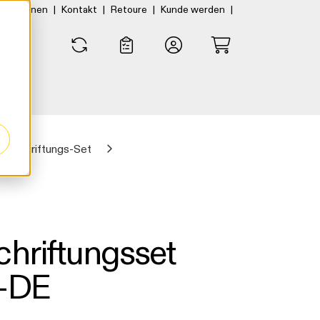
|
|
|
|
rtner:innen
Kontakt
Retoure
Kunde werden
0
0
Beschriftungs-Set
chriftungsset
0-DE